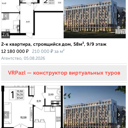
‹
›
2
/6
2-к квартира, строящийся дом, 58м², 9/9 этаж
₽
₽
12 180 000
210 000
за м²
Агентство, 05.08.2026
VRPazl — конструктор виртуальных туров
‹
›