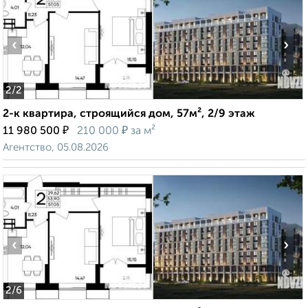
‹
›
2
/2
2-к квартира, строящийся дом, 57м², 2/9 этаж
₽
₽
11 980 500
210 000
за м²
Агентство, 05.08.2026
‹
›
2
/6