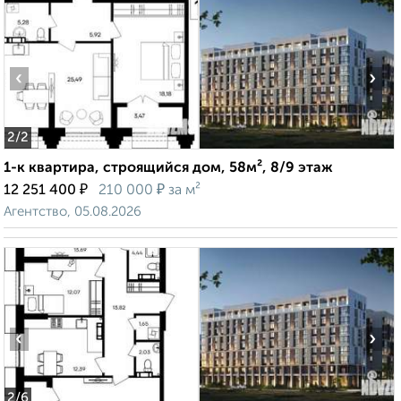
‹
›
2
/2
1-к квартира, строящийся дом, 58м², 8/9 этаж
₽
₽
12 251 400
210 000
за м²
Агентство, 05.08.2026
‹
›
2
/6