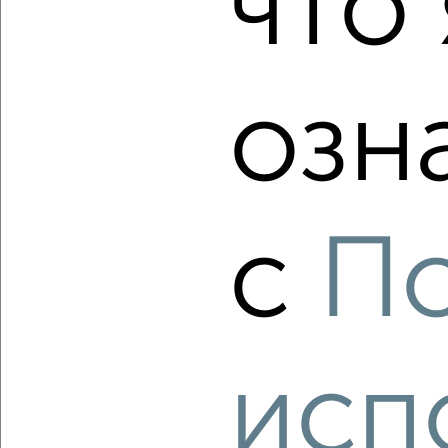
что 
Студия квартира, строящийся дом, 38м², 7/9 этаж
₽
₽
8 250 000
220 000
за м²
Агентство, 05.08.2026
озн
‹
›
с
П
2
/2
1-к квартира, строящийся дом, 38м², 7/9 этаж
₽
₽
8 307 200
220 000
за м²
Агентство, 05.08.2026
исп