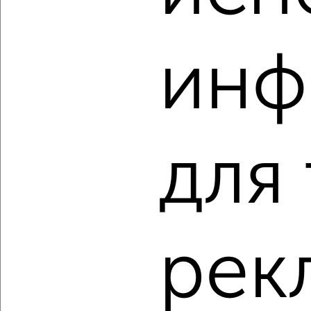
инф
‹
›
2
/2
2-к квартира, строящийся дом, 62м², 1/9 этаж
для
₽
₽
12 959 100
210 000
за м²
Агентство, 05.08.2026
рек
‹
›
2
/6