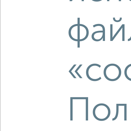
‹
›
фай
2
/2
3-к квартира, строящийся дом, 82м², 8/9 этаж
₽
₽
15 502 100
190 000
за м²
Агентство, 05.08.2026
«co
‹
›
Пол
2
/2
3-к квартира, вторичка, 68м², 1/3 этаж
₽
₽
13 700 000
200 600
за м²
Большая Морская 25