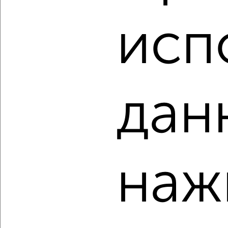
2
/2
исп
3-к квартира, строящийся дом, 91м², 2/9 этаж
₽
₽
17 195 000
190 000
за м²
Агентство, 05.08.2026
дан
‹
›
2
/2
наж
1-к квартира, строящийся дом, 38м², 3/9 этаж
₽
₽
8 307 200
220 000
за м²
Агентство, 05.08.2026