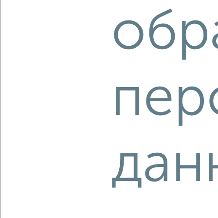
обр
Агентство, 05.08.2026
‹
›
пер
2
/2
2-к квартира, строящийся дом, 61м², 4/9 этаж
₽
₽
12 734 400
210 000
за м²
дан
Агентство, 05.08.2026
‹
›