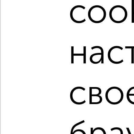
cook
Подберите подходящую недвижимость из предложений
от собственников, риэлторов, застройщиков и агенств
недвижимости, связаться с ними можно по телефону или
написать сообщение в любом удобном для вас
мессенджере, это безопасно и бесплатно.
Для покупки квартиры доступна ипотека от крупнейших
нас
банков России: СберБанк, ВТБ, Альфа-Банк,
Россельхозбанк, Совкомбанк, Т-Банк, Росбанк, Почта
Банк на сумму от 400 000 до 120 000 000 рублей сроком
до 30 лет.
Сайт работает во многих городах России.
сво
Сколько стоит купить квартиру в Севастополе, в Крыму?
Цена недвижимости: мин. от
8247800
руб. до макс.
18673200
руб.
Средняя цена:
12758671
руб.
Цена за м2: от
222913
руб. до
190542
руб.