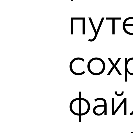
2-к квартира, строящийся дом, 61м², 6/9 этаж
пут
₽
₽
12 734 400
210 000
за м²
Агентство, 05.08.2026
1 / 109
2
сох
Как купить квартиру, с ремонтом, отделкой в
Севастополе, в Крыму на сайте Севастополь-
недвижимость?
Используя удобную форму поиска с множеством
фильтров и сортировкой по параметрам, вы можете
фай
подобрать для покупки квартиру, с ремонтом, отделкой в
Севастополе, в Крыму.
Найденные предложения: 6498 объявлений, можно
посмотреть в виде списка или на карте, с описанием,
расположением, ценой и другими подробностями.