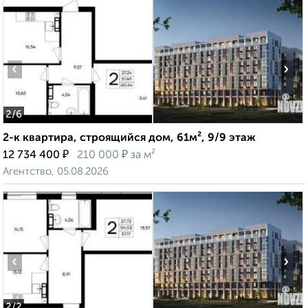
‹
›
2
/6
2-к квартира, строящийся дом, 61м², 9/9 этаж
₽
₽
12 734 400
210 000
за м²
Агентство, 05.08.2026
‹
›
2
/2