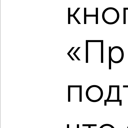
кно
‹
›
«Пр
2
/2
1-к квартира, строящийся дом, 38м², 2/9 этаж
₽
₽
8 307 200
220 000
за м²
Агентство, 05.08.2026
под
‹
›
2
/2