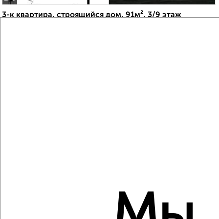
3-к квартира, строящийся дом, 91м², 3/9 этаж
₽
₽
17 195 000
190 000
за м²
Агентство, 05.08.2026
Создайте виртуальный тур по вашему
пространству с VRPazl
‹
›
2
/2
Мы
3-к квартира, строящийся дом, 82м², 2/9 этаж
₽
₽
15 502 100
190 000
за м²