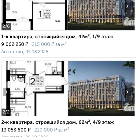
‹
›
2
/6
1-к квартира, строящийся дом, 42м², 1/9 этаж
₽
₽
9 062 250
215 000
за м²
Агентство, 05.08.2026
‹
›
2
/2
2-к квартира, строящийся дом, 62м², 4/9 этаж
₽
₽
13 053 600
210 000
за м²