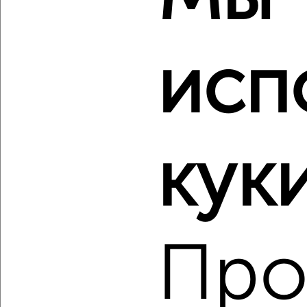
Агентство, 05.08.2026
исп
‹
›
2
/2
куки
3-к квартира, строящийся дом, 98м², 9/9 этаж
₽
₽
18 673 200
190 000
за м²
Агентство, 05.08.2026
Про
‹
›