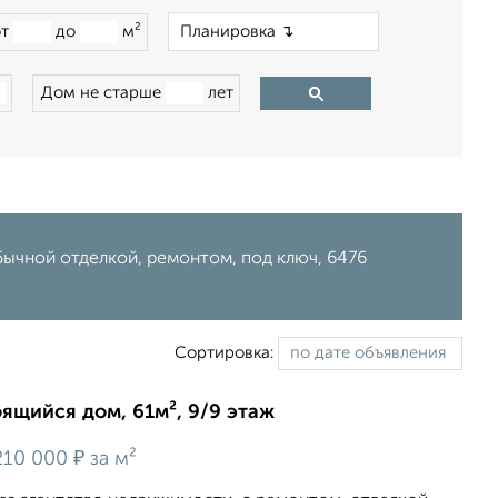
×
от
до
м²
Дом не старше
лет
бычной отделкой, ремонтом, под ключ, 6476
Сортировка:
оящийся дом, 61м², 9/9 этаж
₽
10 000
за м²