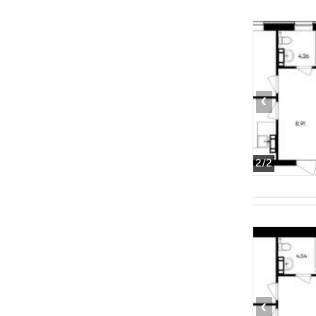
‹
2
/2
‹