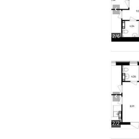
‹
2
/6
‹
2
/2