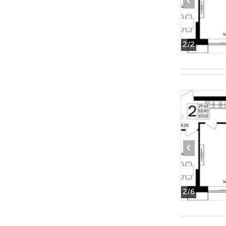
‹
2
/2
‹
2
/6