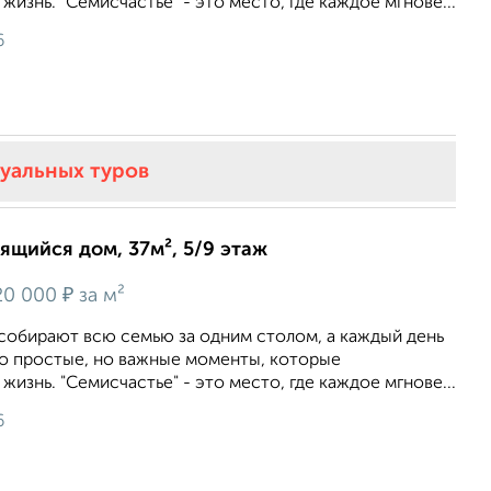
изнь. "Семисчастье" - это место, где каждое мгнове...
6
туальных туров
оящийся дом, 37м², 5/9 этаж
₽
20 000
за м²
 собирают всю семью за одним столом, а каждый день
то простые, но важные моменты, которые
изнь. "Семисчастье" - это место, где каждое мгнове...
6