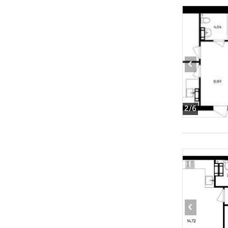
‹
2
/6
‹