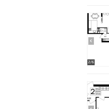
‹
2
/6