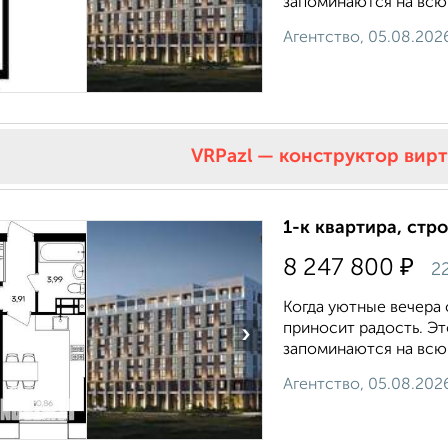
запоминаются на всю ж
Агентство, 05.08.202
VRPazl — конструктор вир
1-к квартира, стр
₽
8 247 800
2
Когда уютные вечера
приносит радость. Э
›
запоминаются на всю ж
Агентство, 05.08.202