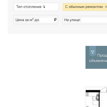
×
₽
Цена за м² до
На улице:
Прода
объявлени