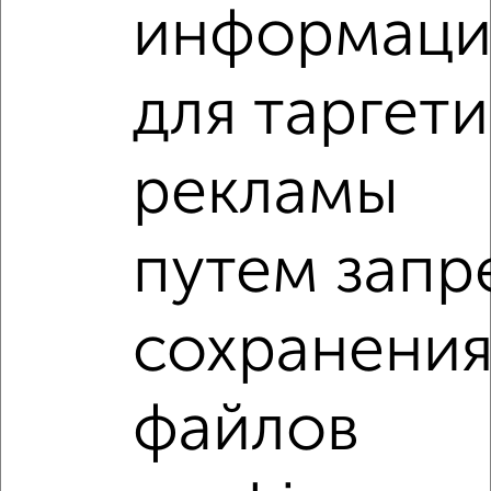
расположением, ценой и другими подробностями.
информаци
Подберите подходящую недвижимость из предложений
от собственников, риэлторов, застройщиков и агенств
недвижимости, связаться с ними можно по телефону или
для таргети
написать сообщение в любом удобном для вас
мессенджере, это безопасно и бесплатно.
рекламы
Для покупки квартиры доступна ипотека от крупнейших
банков России: СберБанк, ВТБ, Альфа-Банк,
Россельхозбанк, Совкомбанк, Т-Банк, Росбанк, Почта
Банк на сумму от 400 000 до 120 000 000 рублей сроком
путем запр
до 30 лет.
Сайт работает во многих городах России.
сохранени
Сколько стоит купить квартиру в Севастополе, в Крыму?
Цена недвижимости: мин. от
6789100
руб. до макс.
файлов
26000000
руб.
Средняя цена:
12740758
руб.