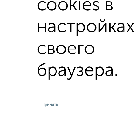
cookies в
Цена за м2: от
219003
руб. до
288888
руб.
Средняя цена за м2:
215945
руб.
настройках
Площадь: от
31
м2 до
90
м2
Средняя площадь:
59
м2
своего
Однокомнатные
Двухкомнатные
Трехкомнатные
4‑комнатные
Квартиры студии
От застройщика
Без посредников
Вторичное жилье
браузера.
В новостройке
В строящемся доме
В новом доме
Контакты
Политика конфиденциальности
Пользовательское соглашение
Севастополь, улица проспект Генерала Острякова 88
© 2015–2026
Сайт-доска объявлений недвижимости
О проекте
Принять
Реклама на портале
Новости
Статьи
Блог
Риэлторы
Агентства
Застройщики
Ипотечный калькулятор
Консультации по недвижимости
Разместить объявление
Скачать приложение
Соцсети (vk.com | t.me | dzen.ru)