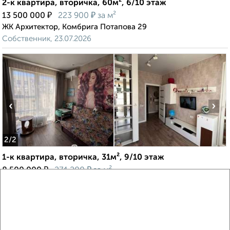
2-к квартира, вторичка, 60м², 6/10 этаж
₽
₽
13 500 000
223 900
за м²
ЖК Архитектор, Комбрига Потапова 29
Собственник, 23.07.2026
‹
›
2
/2
1-к квартира, вторичка, 31м², 9/10 этаж
₽
₽
8 500 000
274 200
за м²
ЖК Дергачёв, Горпищенко 143к6
Собственник, 23.07.2026