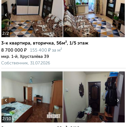
‹
›
2
/2
3-к квартира, вторичка, 56м², 1/5 этаж
₽
₽
8 700 000
155 400
за м²
мкр. 1-й, Хрусталёва 39
Собственник, 31.07.2026
‹
›
2
/10