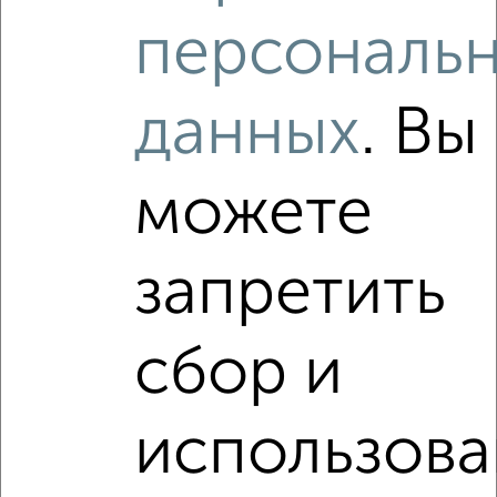
2
/2
персональ
3-к квартира, вторичка, 63м², 5/5 этаж
₽
₽
12 000 000
190 500
за м²
мкр. Острякова, проспект Генерала Острякова 119
данных
. Вы
Собственник, 10.07.2026
можете
1 / 1
Как купить квартиру, без посредников, от собственника
запретить
в Севастополе, в Крыму на сайте Севастополь-
недвижимость?
Используя удобную форму поиска с множеством
сбор и
фильтров и сортировкой по параметрам, вы можете
подобрать для покупки квартиру, без посредников, от
собственника в Севастополе, в Крыму.
использова
Найденные предложения: 24 объявлений, можно
посмотреть в виде списка или на карте, с описанием,