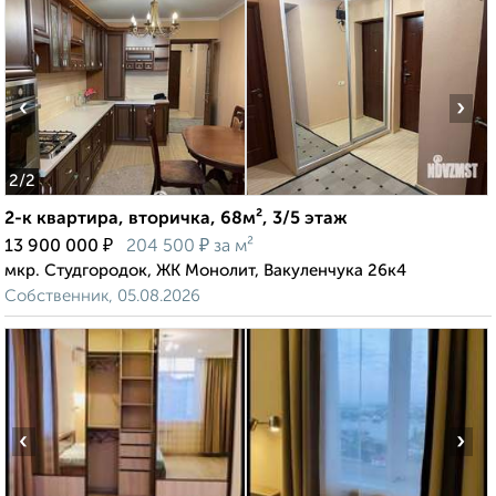
‹
›
2
/2
2-к квартира, вторичка, 68м², 3/5 этаж
₽
₽
13 900 000
204 500
за м²
мкр. Студгородок, ЖК Монолит, Вакуленчука 26к4
Собственник, 05.08.2026
‹
›