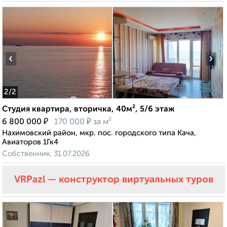
‹
›
2
/2
Студия квартира, вторичка, 40м², 5/6 этаж
₽
₽
6 800 000
170 000
за м²
Нахимовский район, мкр. пос. городского типа Кача,
Авиаторов 1Гк4
Собственник, 31.07.2026
VRPazl — конструктор виртуальных туров