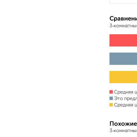
Сравнени
3‑комнатны
Средняя ц
Это пред
Средняя ц
Похожие
3‑комнатны