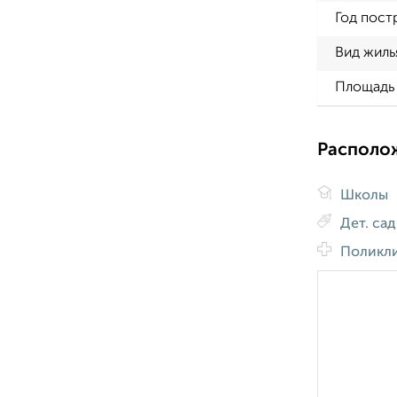
Год пост
Вид жиль
Площадь 
Располо
Школы
Дет. са
Поликл