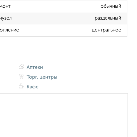
монт
обычный
нузел
раздельный
опление
центральное
Аптеки
Торг. центры
Кафе