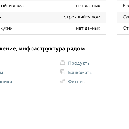
ройки дома
нет данных
Ре
я
строящийся дом
Са
кухни
нет данных
От
жение, инфраструктура рядом
Продукты
ды
Банкоматы
иники
Фитнес