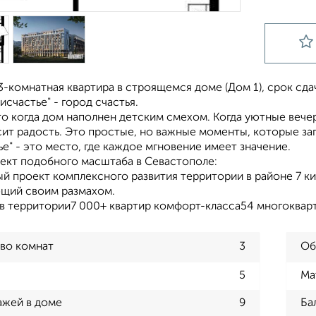
-комнатная квартира в строящемся доме (Дом 1), срок сдачи:
исчастье" - город счастья.
то когда дом наполнен детским смехом. Когда уютные веч
сит радость. Это простые, но важные моменты, которые за
е" - это место, где каждое мгновение имеет значение.
ект подобного масштаба в Севастополе:
й проект комплексного развития территории в районе 7 ки
щий своим размахом.
ов территории7 000+ квартир комфорт-класса54 многокварт
во комнат
3
Об
5
Ма
ажей в доме
9
Ба