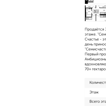
Продаётся 3
этаже. "Сем
Счастье - э
день прино
"Семисчасть
Первый про
Амбициозны
вдохновляю
70+ гектар
Количест
Этаж
Всего эт