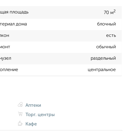
2
щая площадь
70 м
териал дома
блочный
лкон
есть
монт
обычный
нузел
раздельный
опление
центральное
Аптеки
Торг. центры
Кафе