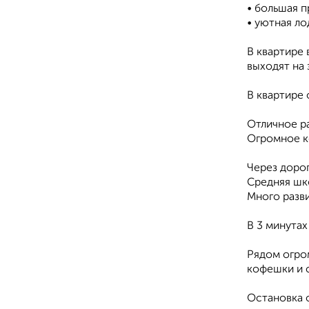
• большая п
• уютная ло
В квартире 
выходят на 
В квартире 
Отличное р
Огромное ко
Через дорог
Средняя шк
Много разв
В 3 минутах
Рядом огром
кофешки и 
Остановка 