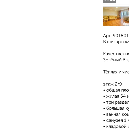
Арт. 901801
В шикарном,
Качественн
Зелёный бл
Тёплая и чи
этаж 2/9
• общая пл
• жилая 54 
• три разде
• большая к
• ванная ко
• санузел 1 
• кладовой 