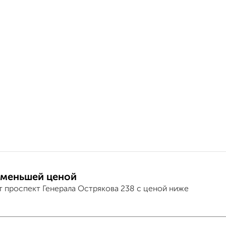
 меньшей ценой
т проспект Генерала Острякова 238 с ценой ниже
3-к квартира, втор