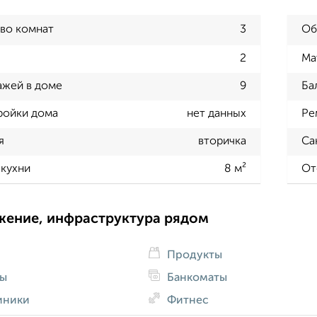
во комнат
3
Об
2
Ма
ажей в доме
9
Ба
ройки дома
нет данных
Ре
я
вторичка
Са
кухни
8 м²
От
жение, инфраструктура рядом
Продукты
ды
Банкоматы
иники
Фитнес