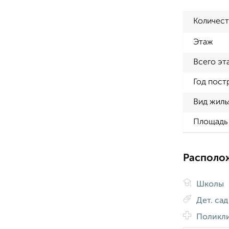
Количест
Этаж
Всего эт
Год пост
Вид жиль
Площадь 
Располо
Школы
Дет. са
Поликл