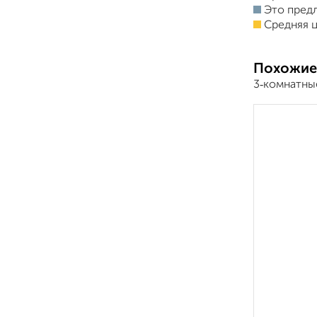
Это пред
Средняя ц
Похожие
3‑комнатны