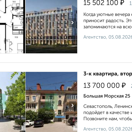
₽
15 502 100
1
Когда уютные вечера
приносит радость. Э
›
запоминаются на всю ж
Агентство, 05.08.202
3-к квартира, втор
₽
13 700 000
Большая Морская 25
›
Севастополь, Ленинск
подойдет в качестве 
Позвоните нам, чтобы 
Агентство, 05.08.202