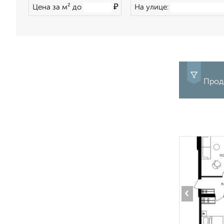
₽
Цена за м² до
На улице:
Прод
‹