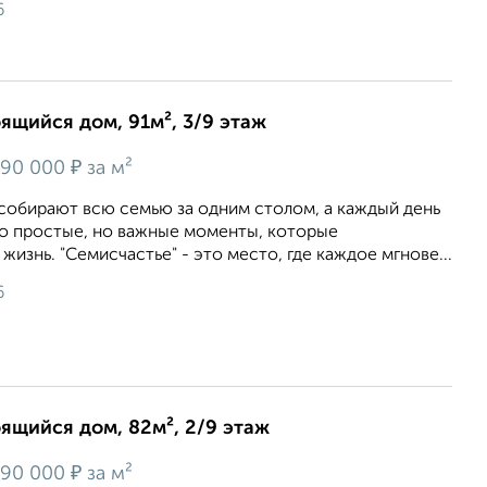
6
оящийся дом, 91м², 3/9 этаж
₽
90 000
за м²
 собирают всю семью за одним столом, а каждый день
то простые, но важные моменты, которые
изнь. "Семисчастье" - это место, где каждое мгнове...
6
оящийся дом, 82м², 2/9 этаж
₽
90 000
за м²