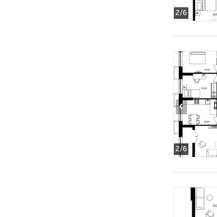
2
/6
‹
2
/6