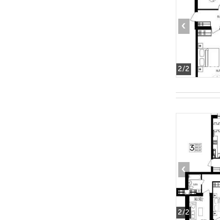
‹
2
/2
‹
2
/2