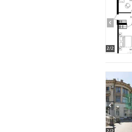
‹
2
/2
‹
2
/2