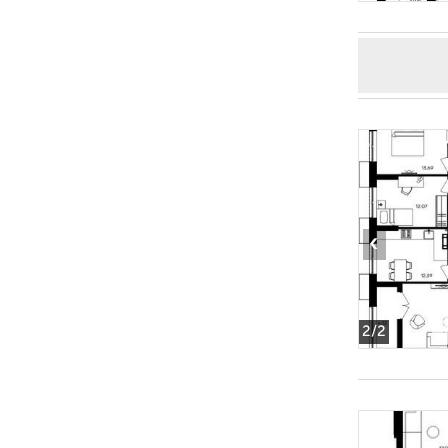
‹
2
/2