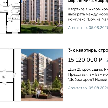
мкр. Лётчики, микро
›
Квартира в жилом ком
выбирать между морем
комплекс "Дом на Мая
Агентство, 05.08.202
3-к квартира, стр
₽
15 120 000
2
Дом 2), срок сдачи: I-
Представляем Вам но
›
"Доброгород"! Новый 
Агентство, 05.08.202