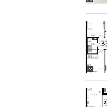
‹
2
/2