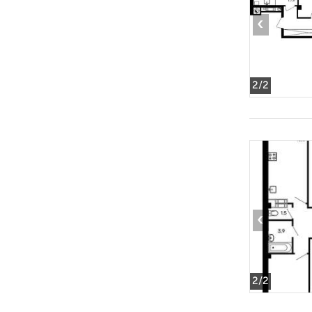
‹
2
/2
‹
2
/2