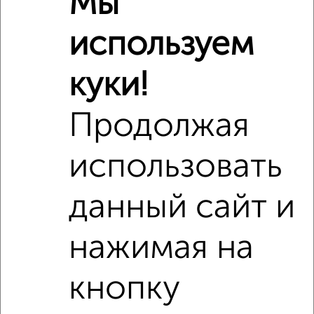
Мы
Средняя цена по городу
используем
Похожие предложения рядом
3‑комнатные квартиры недалеко от
куки!
Продолжая
использовать
данный сайт и
нажимая на
кнопку