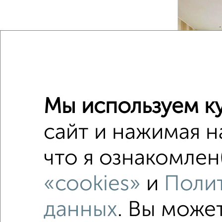
‹
2
/2
Мы используем ку
сайт и нажимая н
3-к квар
что я ознакомлен
Поиск по с
микрора
«cookies»
и
Полит
в малоэ
данных
. Вы може
Вторичн