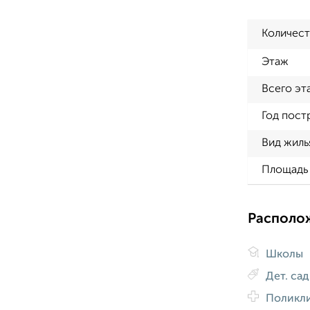
Количест
Этаж
Всего эт
Год пост
Вид жиль
Площадь 
Располо
Школы
Дет. са
Поликл