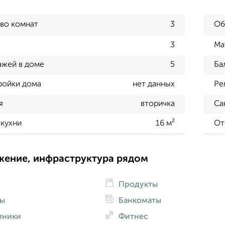
во комнат
3
Об
3
Ма
ажей в доме
5
Ба
ройки дома
нет данных
Ре
я
вторичка
Са
кухни
16 м²
От
жение, инфраструктура рядом
Продукты
ды
Банкоматы
иники
Фитнес