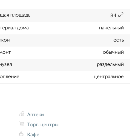
2
щая площадь
84 м
териал дома
панельный
лкон
есть
монт
обычный
нузел
раздельный
опление
центральное
Аптеки
Торг. центры
Кафе