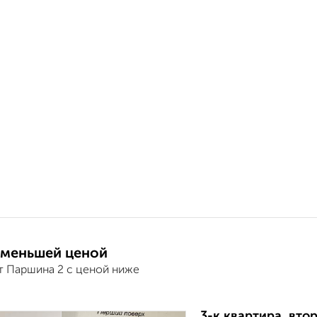
 меньшей ценой
т Паршина 2 с ценой ниже
3-к квартира, втор