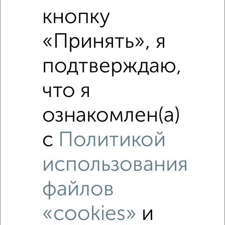
Средняя цена по городу
кнопку
«Принять», я
Похожие предложения рядом
2‑комнатные квартиры недалеко от
подтверждаю,
что я
ознакомлен(а)
с
Политикой
использования
файлов
«cookies»
и