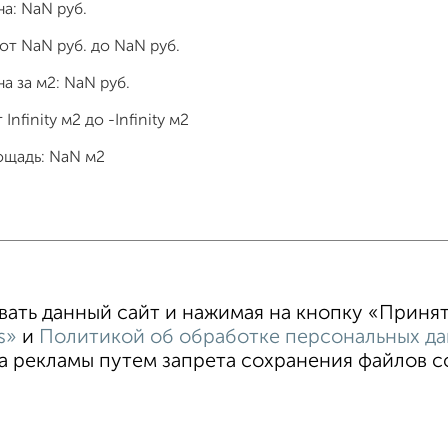
на:
NaN
руб.
 от
NaN
руб. до
NaN
руб.
а за м2:
NaN
руб.
т
Infinity
м2 до
-Infinity
м2
ощадь:
NaN
м2
тные
4‑комнатные
Квартиры студии
От застройщи
В новостройке
В строящемся доме
В новом доме
ть данный сайт и нажимая на кнопку «Принять
s»
и
Политикой об обработке персональных д
 рекламы путем запрета сохранения файлов coo
Пользовательское соглашение
Севастополь, улица проспек
Реклама на портале
Новости
Статьи
Блог
ти
Разместить объявление
Скачать приложение
Со