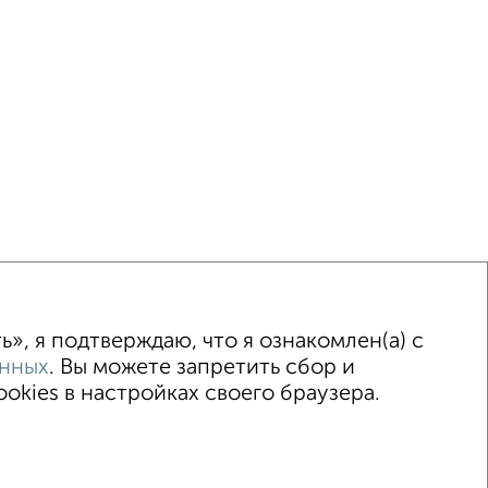
ка
Без посредников
Вторичное жилье
», я подтверждаю, что я ознакомлен(а) с
анных
. Вы можете запретить сбор и
kies в настройках своего браузера.
т Генерала Острякова 88
© 2015–2026
Риэлторы
Агентства
Застройщики
цсети (vk.com | t.me | dzen.ru)