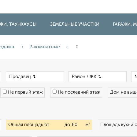
ДЖИ, ТАУНХАУСЫ
ЗЕМЕЛЬНЫЕ УЧАСТКИ
ГАРАЖИ,
одажа
2‑комнатные
0
×
×
×
Не первый этаж
Не последний этаж
Дом не вы
×
Общая площадь от
до
м²
Площадь кухни 