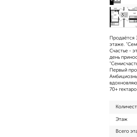
Продаётся 3
этаже. "Сем
Счастье - э
день прино
"Семисчасть
Первый про
Амбициозны
вдохновляю
70+ гектар
Количест
Этаж
Всего эт