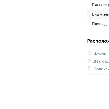
Год пост
Вид жиль
Площадь 
Располо
Школы
Дет. са
Поликл