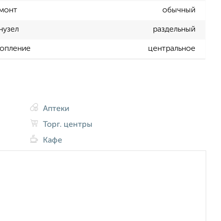
монт
обычный
нузел
раздельный
опление
центральное
Аптеки
Торг. центры
Кафе