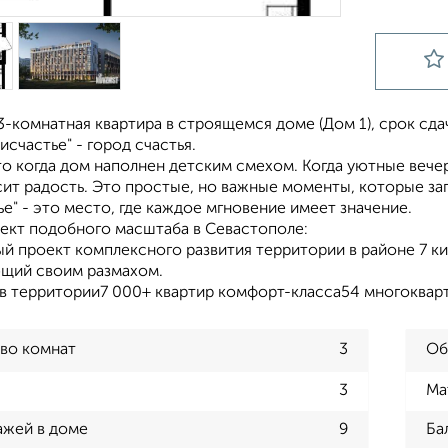
-комнатная квартира в строящемся доме (Дом 1), срок сдачи:
исчастье" - город счастья.
то когда дом наполнен детским смехом. Когда уютные веч
сит радость. Это простые, но важные моменты, которые за
е" - это место, где каждое мгновение имеет значение.
ект подобного масштаба в Севастополе:
й проект комплексного развития территории в районе 7 ки
щий своим размахом.
ов территории7 000+ квартир комфорт-класса54 многокварт
во комнат
3
Об
3
Ма
ажей в доме
9
Ба