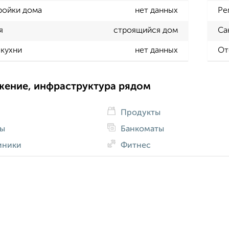
ройки дома
нет данных
Ре
я
строящийся дом
Са
кухни
нет данных
От
жение, инфраструктура рядом
Продукты
ды
Банкоматы
иники
Фитнес