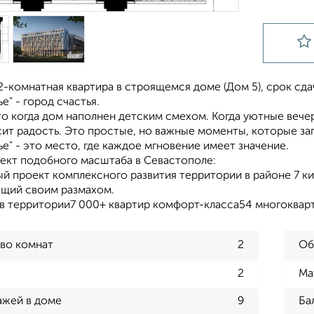
-комнатная квартира в строящемся доме (Дом 5), срок сдачи:
е" - город счастья.
то когда дом наполнен детским смехом. Когда уютные веч
сит радость. Это простые, но важные моменты, которые за
е" - это место, где каждое мгновение имеет значение.
ект подобного масштаба в Севастополе:
й проект комплексного развития территории в районе 7 ки
щий своим размахом.
ов территории7 000+ квартир комфорт-класса54 многокварт
во комнат
2
Об
2
Ма
ажей в доме
9
Ба