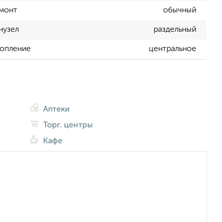
монт
обычный
нузел
раздельный
опление
центральное
Аптеки
Торг. центры
Кафе