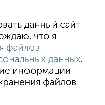
овка и особенности • Комнаты раздельные, с вых...
6
вать данный сайт
рждаю, что я
я файлов
с центральным отоплением
сональных данных
.
с раздельным санузлом
ние информации
охранения файлов
ка
Без посредников
Вторичное жилье