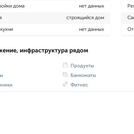
ройки дома
нет данных
Ре
я
строящийся дом
Са
кухни
нет данных
От
жение, инфраструктура рядом
Продукты
ды
Банкоматы
иники
Фитнес