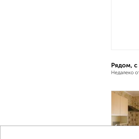
Рядом, с
Недалеко о
‹