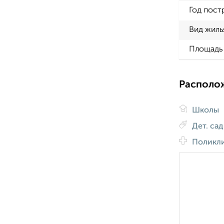
Год пост
Вид жиль
Площадь 
Располо
Школы
Дет. са
Поликл