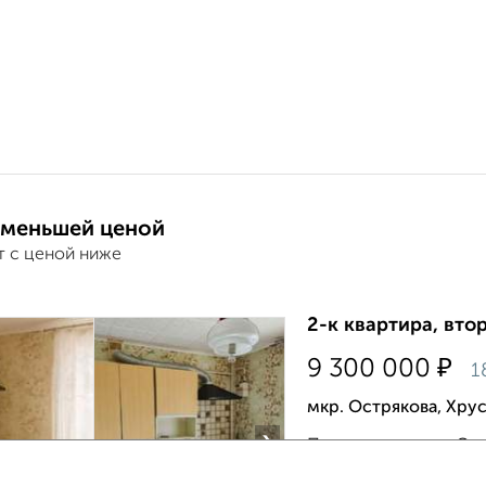
 меньшей ценой
т с ценой ниже
2-к квартира, втор
₽
9 300 000
1
мкр. Острякова, Хру
›
Продам квартиру. Сева
5 Площадь: 51.3 м² Т