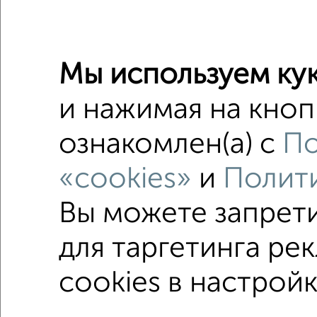
2
/2
Мы используем кук
и нажимая на кноп
2-к квар
Поиск по с
ознакомлен(а) с
По
не перв
«cookies»
и
Полити
в строя
Вы можете запрет
площадь
для таргетинга ре
cookies в настройк
Однокомнатные
Двухкомнатные
Трехкомна