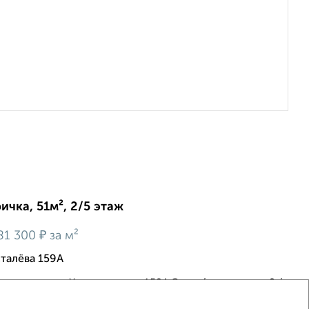
ичка, 51м², 2/5 этаж
₽
81 300
за м²
сталёва 159А
стополь, ул. Хрусталева, д. 159А Этаж / этажность: 2 /
ип объекта: квартира Форма собственности: частная,