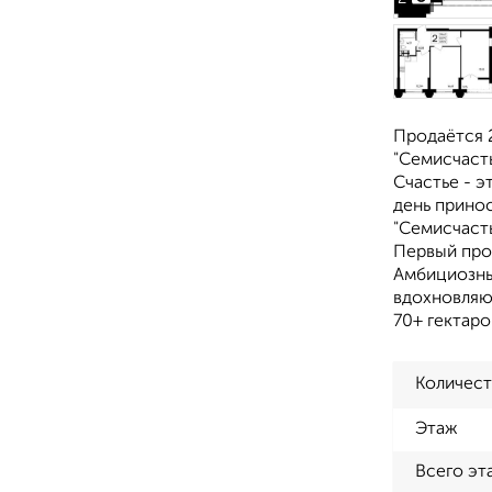
Продаётся 2
"Семисчасть
Счастье - э
день прино
"Семисчасть
Первый про
Амбициозны
вдохновляю
70+ гектар
Количест
Этаж
Всего эт