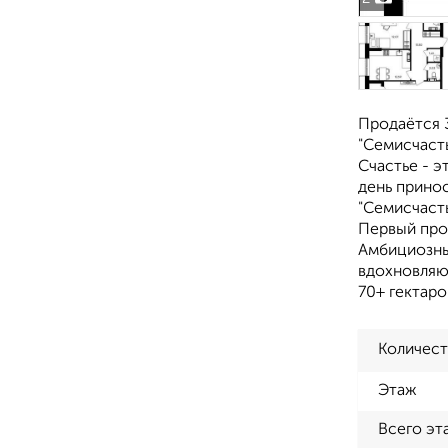
Продаётся 3
"Семисчасть
Счастье - э
день прино
"Семисчасть
Первый про
Амбициозны
вдохновляю
70+ гектар
Количест
Этаж
Всего эт