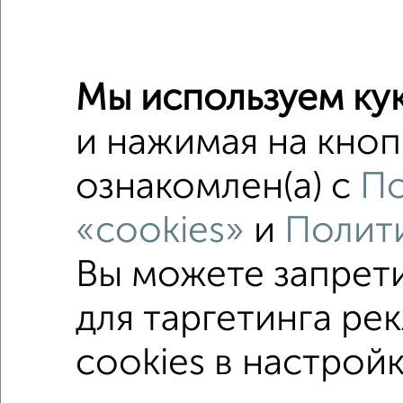
2
/2
Мы используем кук
и нажимая на кноп
3-к квар
Поиск по с
ознакомлен(а) с
По
не перв
«cookies»
и
Полити
в строя
Вы можете запрет
площадь
для таргетинга ре
cookies в настройк
Однокомнатные
Двухкомнатные
Трехкомна