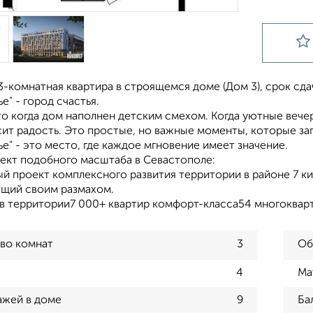
-комнатная квартира в строящемся доме (Дом 3), срок сдачи:
е" - город счастья.
то когда дом наполнен детским смехом. Когда уютные веч
сит радость. Это простые, но важные моменты, которые за
е" - это место, где каждое мгновение имеет значение.
ект подобного масштаба в Севастополе:
й проект комплексного развития территории в районе 7 ки
щий своим размахом.
ов территории7 000+ квартир комфорт-класса54 многокварт
во комнат
3
Об
4
Ма
ажей в доме
9
Ба