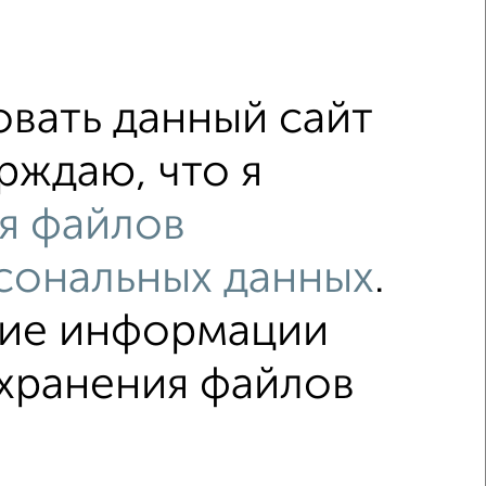
ные комнаты, большая кухня и возможность сделать
вать данный сайт
рждаю, что я
я файлов
с центральным отоплением
сональных данных
.
с раздельным санузлом
ние информации
охранения файлов
ка
Без посредников
Вторичное жилье