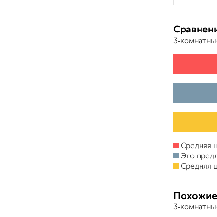
Сравнени
3‑комнатны
Средняя ц
Это пред
Средняя ц
Похожие
3‑комнатны