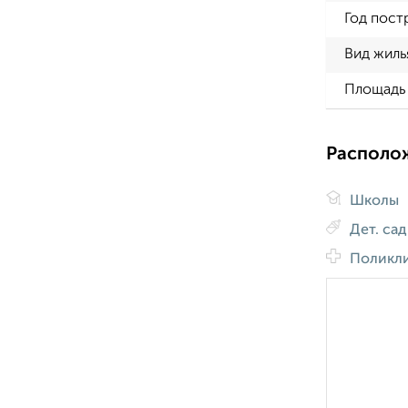
Год пост
Вид жиль
Площадь 
Располо
Школы
Дет. са
Поликл