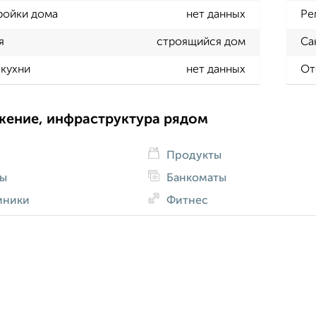
ройки дома
нет данных
Ре
я
строящийся дом
Са
кухни
нет данных
От
жение, инфраструктура рядом
Продукты
ды
Банкоматы
иники
Фитнес