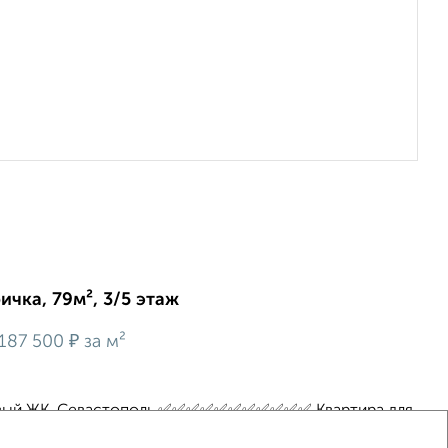
ичка, 79м², 3/5 этаж
₽
187 500
за м²
Новый ЖК, Севастополь ✅✅✅✅✅✅✅✅✅✅✅ Квартира для
ьно много места. Не тесные «трешки» по 60 метров, а