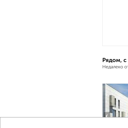
Рядом, с
Недалеко о
‹