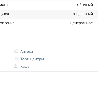
монт
обычный
нузел
раздельный
опление
центральное
Аптеки
Торг. центры
Кафе