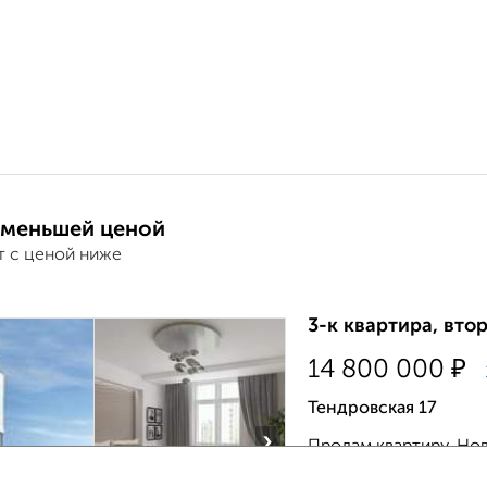
 меньшей ценой
т с ценой ниже
3-к квартира, втор
₽
14 800 000
Тендровская 17
›
Продам квартиру. 
тех, кому нужно реал