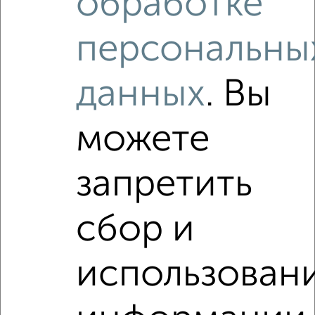
обработке
‹
›
персональны
2
/2
данных
. Вы
2-к квартира, вторичка, 44м², 1/2 этаж
₽
₽
7 000 000
161 000
за м²
Нахимовский район, Сухий 1
можете
Агентство, 24.07.2026
запретить
сбор и
‹
›
использован
2
/2
2-к квартира, вторичка, 50м², 5/5 этаж