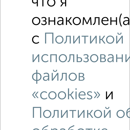
что я
ознакомлен(а
с
Политикой
использован
файлов
«cookies»
и
Рядом, с меньшей ценой
Недалеко от Сухий 2 с ценой ниже
Политикой о