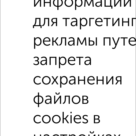
информации
₽
₽
7 300 000
147 500
за м²
Нахимовский район, ЖК Адмиральская, Качинское шоссе
35/51
для таргетин
Агентство, 23.07.2026
рекламы пут
2-к квартиры
Поиск по схожим параметрам:
запрета
Нахимовский район
на улице Сухий
сохранения
не первый этаж
в малоэтажном доме
с балконом
с центральным отоплением
Вторичное жилье
файлов
в кирпичном доме
с раздельным санузлом
площадью до 50 м²
Сталинка
С террасой
cookies в
С земельным участком
С большим балконом
В большом дворе
В зеленой зоне