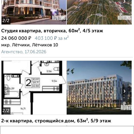
‹
›
2
/2
Студия квартира, вторичка, 60м², 4/5 этаж
₽
₽
24 060 000
403 100
за м²
мкр. Лётчики, Лётчиков 10
Агентство, 17.06.2026
‹
›
2
/2
2-к квартира, строящийся дом, 63м², 5/9 этаж
₽
₽
13 259 400
210 000
за м²