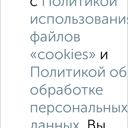
с
Политикой
использовани
‹
›
файлов
«cookies»
и
2
/5
3-к квартира, строящийся дом, 82м², 5/9 этаж
₽
₽
Политикой об
15 502 100
190 000
за м²
Агентство, 31.07.2026
обработке
1 / 1
персональны
Как купить квартиру, в новостройке, с совмещенным
санузлом в Севастополе, в Крыму на сайте
Севастополь-недвижимость?
данных
. Вы