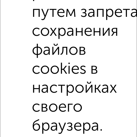
Сколько стоит купить квартиру в Севастополе, в Крыму?
путем запрет
Цена недвижимости: мин. от
5000000
руб. до макс.
24060000
руб.
сохранения
Средняя цена:
12426120
руб.
файлов
Цена за м2: от
151515
руб. до
293414
руб.
Средняя цена за м2:
243649
руб.
cookies в
Площадь: от
33
м2 до
82
м2
Средняя площадь:
51
м2
настройках
Однокомнатные
Двухкомнатные
Трехкомнатные
4‑комнатные
своего
Квартиры студии
От застройщика
Без посредников
Вторичное жилье
В новостройке
В строящемся доме
В новом доме
браузера.
Контакты
Политика конфиденциальности
Пользовательское соглашение