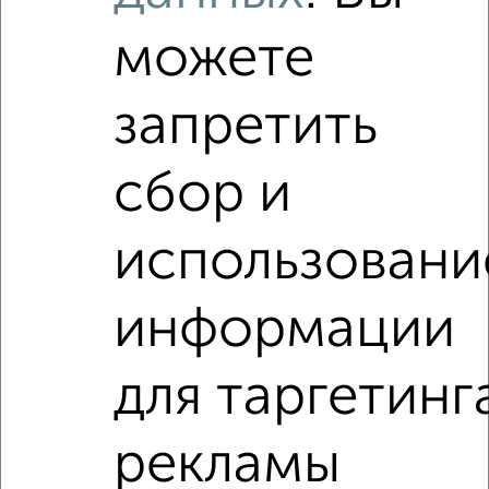
Используя удобную форму поиска с множеством
фильтров и сортировкой по параметрам, вы можете
можете
подобрать для покупки квартиру, в новостройке, с
совмещенным санузлом в Севастополе, в Крыму.
запретить
Найденные предложения: 6 объявлений, можно
посмотреть в виде списка или на карте, с описанием,
расположением, ценой и другими подробностями.
сбор и
Подберите подходящую недвижимость из предложений
от собственников, риэлторов, застройщиков и агенств
использовани
недвижимости, связаться с ними можно по телефону или
написать сообщение в любом удобном для вас
мессенджере, это безопасно и бесплатно.
информации
Для покупки квартиры доступна ипотека от крупнейших
банков России: СберБанк, ВТБ, Альфа-Банк,
для таргетинг
Россельхозбанк, Совкомбанк, Т-Банк, Росбанк, Почта
Банк на сумму от 400 000 до 120 000 000 рублей сроком
до 30 лет.
рекламы
Сайт работает во многих городах России.