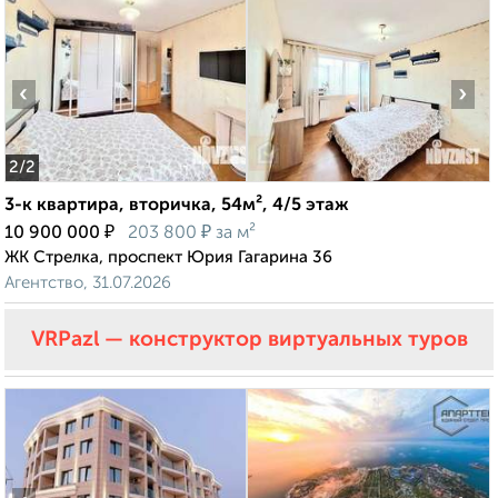
‹
›
2
/2
3-к квартира, вторичка, 54м², 4/5 этаж
₽
₽
10 900 000
203 800
за м²
ЖК Стрелка, проспект Юрия Гагарина 36
Агентство, 31.07.2026
VRPazl — конструктор виртуальных туров