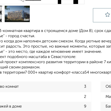
-комнатная квартира в строящемся доме (Дом 8), срок сдачи:
е" - город счастья.
то когда дом наполнен детским смехом. Когда уютные веч
сит радость. Это простые, но важные моменты, которые за
е" - это место, где каждое мгновение имеет значение.
ект подобного масштаба в Севастополе:
й проект комплексного развития территории в районе 7 ки
щий своим размахом.
ов территории7 000+ квартир комфорт-класса54 многокварт
во комнат
3
Об
2
Ма
ажей в доме
9
Ба