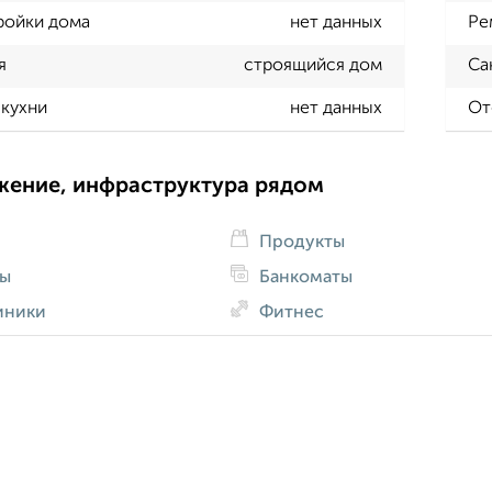
ройки дома
нет данных
Ре
я
строящийся дом
Са
кухни
нет данных
От
жение, инфраструктура рядом
Продукты
ды
Банкоматы
иники
Фитнес