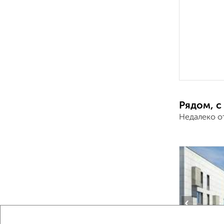
Рядом, с
Недалеко о
‹