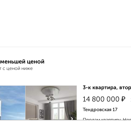
 меньшей ценой
т с ценой ниже
3-к квартира, втор
₽
14 800 000
Тендровская 17
›
Продам квартиру. 
тех, кому нужно реал