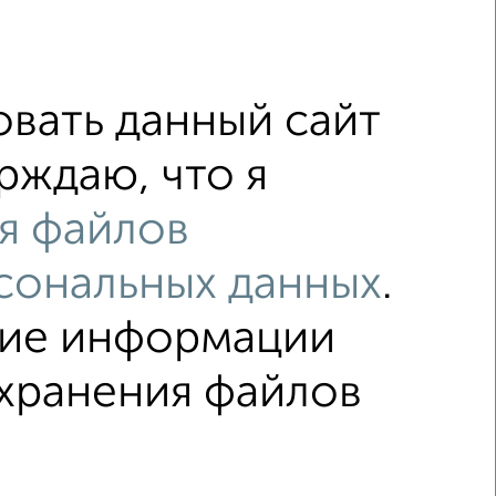
ные комнаты, большая кухня и возможность сделать
вать данный сайт
рждаю, что я
я файлов
с центральным отоплением
сональных данных
.
с раздельным санузлом
ние информации
охранения файлов
ка
Без посредников
Вторичное жилье