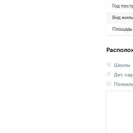
Год пост
Вид жиль
Площадь 
Располо
Школы
Дет. са
Поликл