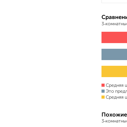
Сравнени
3‑комнатны
Средняя ц
Это пред
Средняя ц
Похожие
3‑комнатны