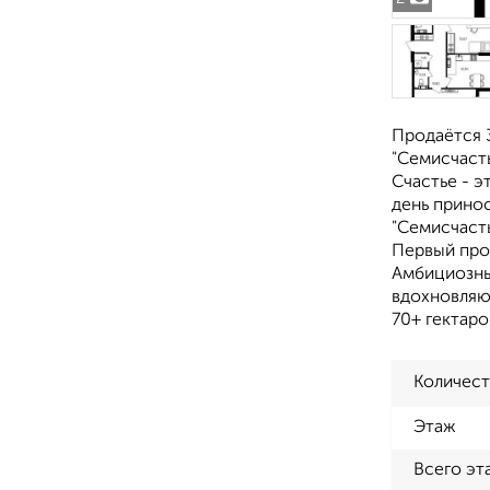
Продаётся 3
"Семисчасть
Счастье - э
день прино
"Семисчасть
Первый про
Амбициозны
вдохновляю
70+ гектар
Количест
Этаж
Всего эт