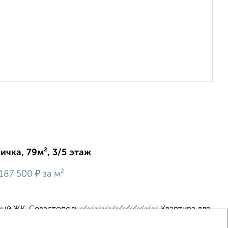
ичка, 79м², 3/5 этаж
₽
187 500
за м²
Новый ЖК, Севастополь ✅✅✅✅✅✅✅✅✅✅✅ Квартира для
ьно много места. Не тесные «трешки» по 60 метров, а