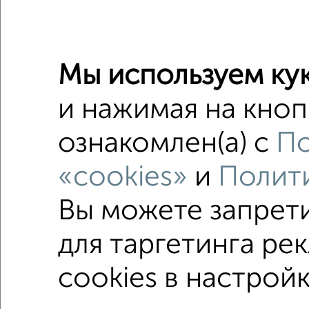
2
/2
Мы используем кук
и нажимая на кноп
3-к квар
Поиск по с
ознакомлен(а) с
По
не перв
«cookies»
и
Полити
в строя
Вы можете запрет
площадь
для таргетинга ре
cookies в настройк
Однокомнатные
Двухкомнатные
Трехкомна