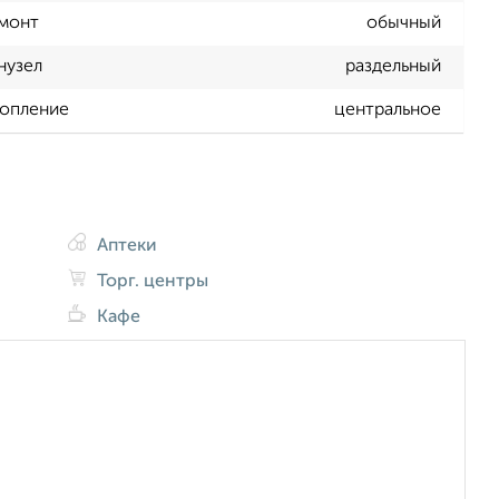
монт
обычный
нузел
раздельный
опление
центральное
Аптеки
Торг. центры
Кафе