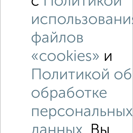
с
Политикой
использовани
‹
›
файлов
2
/2
«cookies»
и
1-к квартира, вторичка, 48м², 4/10 этаж
₽
₽
8 850 000
186 000
за м²
Политикой об
мкр. Острякова, ЖК Остряково, проспект Генерала
Острякова 242Ак3
Агентство, 31.07.2026
обработке
персональны
‹
›
данных
. Вы