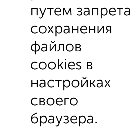
Агентство, 17.07.2026
путем запрет
1-к квартиры
сохранения
Поиск по схожим параметрам:
не первый этаж
не последний этаж
с балконом
файлов
с центральным отоплением
в строящихся домах
cookies в
в новостройках
в панельном доме
с раздельным санузлом
площадью до 50 м²
настройках
Однокомнатные
Двухкомнатные
Трехкомнатные
4‑комнатные
своего
Квартиры студии
От застройщика
Без посредников
Вторичное жилье
В новостройке
В строящемся доме
В новом доме
браузера.
Контакты
Политика конфиденциальности
Пользовательское соглашение