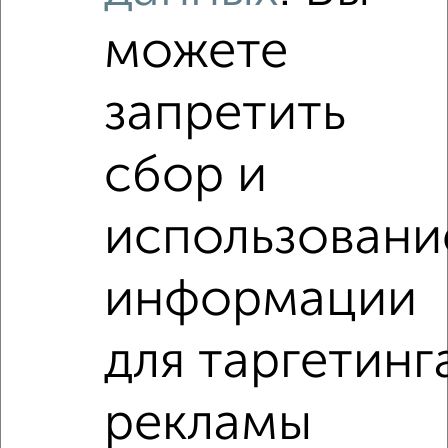
2
/2
можете
1-к квартира, вторичка, 40м², 2/10 этаж
₽
₽
7 000 000
173 300
за м²
запретить
мкр. Острякова, проспект Генерала Острякова 218
Агентство, 23.07.2026
сбор и
использовани
‹
›
информации
для таргетинг
2
/2
1-к квартира, вторичка, 40м², 4/5 этаж
₽
₽
7 199 000
180 000
за м²
рекламы
мкр. Острякова, проспект Генерала Острякова 187