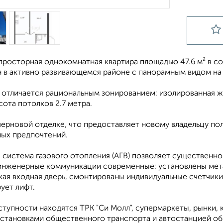
просторная однокомнатная квартира площадью 47.6 м² в с
 в активно развивающемся районе с панорамным видом на
отличается рациональным зонированием: изолированная жи
сота потолков 2.7 метра.
черновой отделке, что предоставляет новому владельцу по
ных предпочтений.
 система газового отопления (АГВ) позволяет существенно
 инженерные коммуникации современные: установлены мет
ая входная дверь, смонтированы индивидуальные счетчики 
ует лифт.
тупности находятся ТРК "Си Молл", супермаркеты, рынки, 
 остановками общественного транспорта и автостанцией об