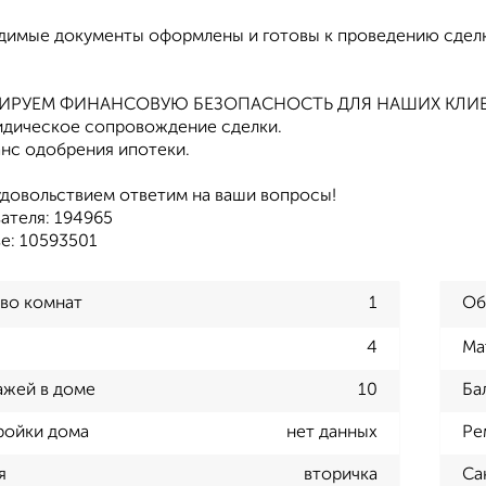
димые документы оформлены и готовы к проведению сделк
ТИРУЕМ ФИНАНСОВУЮ БЕЗОПАСНОСТЬ ДЛЯ НАШИХ КЛИ
дическое сопровождение сделки.
нс одобрения ипотеки.
удовольствием ответим на ваши вопросы!
ателя: 194965
е: 10593501
во комнат
1
Об
4
Ма
ажей в доме
10
Ба
ройки дома
нет данных
Ре
я
вторичка
Са