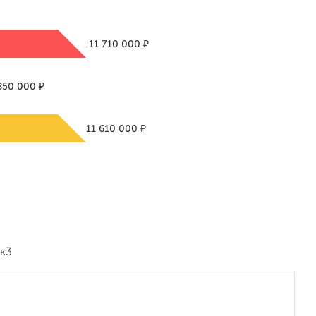
₽
11 710 000
₽
850 000
₽
11 610 000
Ак3