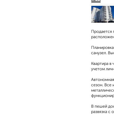
Продается 
расположен
Планировка 
санузел. Вы
Квартира в 
учетом лич
Автономная
сезон. Все
металлическ
функционир
В пешей дос
развязка с