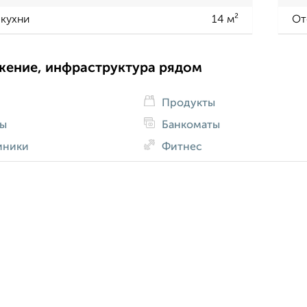
кухни
14 м²
От
жение, инфраструктура рядом
Продукты
ды
Банкоматы
иники
Фитнес