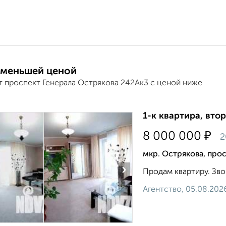
 меньшей ценой
т проспект Генерала Острякова 242Ак3 с ценой ниже
1-к квартира, втор
₽
8 000 000
2
мкр. Острякова, про
›
Продам квартиру. Звон
Агентство, 05.08.202