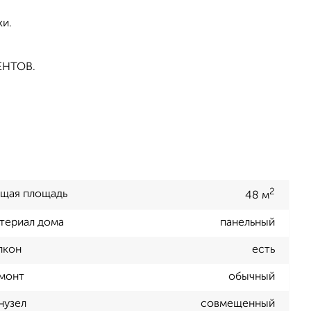
и.
ЕНТОВ.
2
щая площадь
48 м
териал дома
панельный
лкон
есть
монт
обычный
нузел
совмещенный