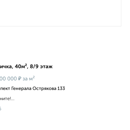
ичка, 40м², 8/9 этаж
₽
00 000
за м²
спект Генерала Острякова 133
ите!...
6