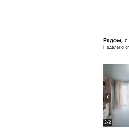
Рядом, с
Недалеко о
‹
2
/2