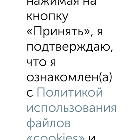
нажимая на
Средняя цена по городу
кнопку
Похожие предложения рядом
«Принять», я
1‑комнатные квартиры недалеко от
подтверждаю,
что я
ознакомлен(а)
с
Политикой
использования
файлов
«cookies»
и