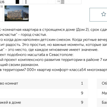
-комнатная квартира в строящемся доме (Дом 2), срок сдачи:
исчастье" - город счастья.
то когда дом наполнен детским смехом. Когда уютные веч
сит радость. Это простые, но важные моменты, которые за
е" - это место, где каждое мгновение имеет значение.
ект подобного масштаба в Севастополе:
й проект комплексного развития территории в районе 7 ки
щий своим размахом.
ов территории7 000+ квартир комфорт-класса54 многокварт
во комнат
1
Об
9
Ма
ажей в доме
9
Ба