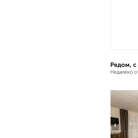
Рядом, с
Недалеко о
‹