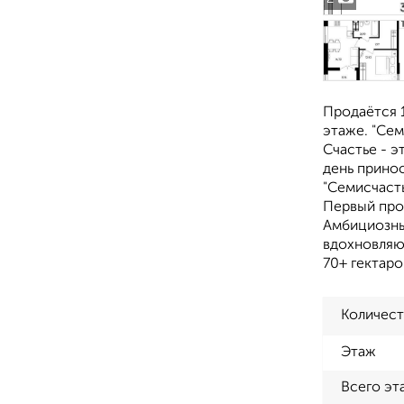
Продаётся 1
этаже. "Сем
Счастье - э
день прино
"Семисчасть
Первый про
Амбициозны
вдохновляю
70+ гектар
Количест
Этаж
Всего эт