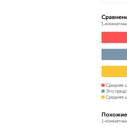
Сравнени
1‑комнатны
Средняя ц
Это пред
Средняя ц
Похожие
1‑комнатны