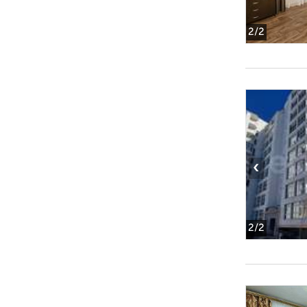
2
/2
‹
2
/2