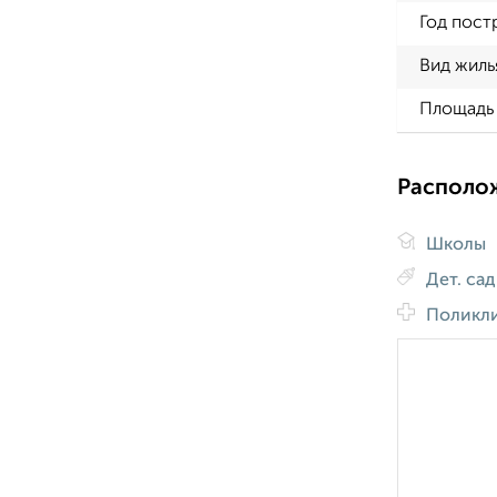
Год пост
Вид жиль
Площадь 
Располо
Школы
Дет. са
Поликл