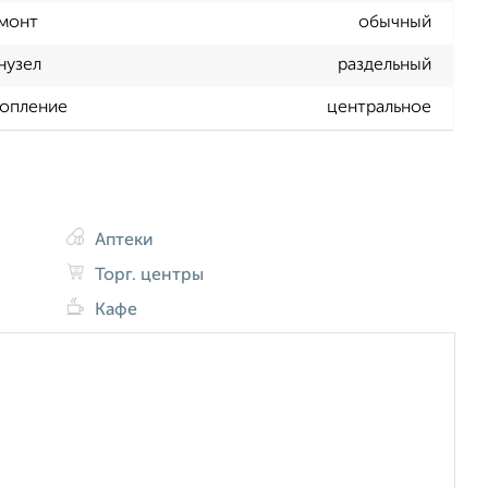
монт
обычный
нузел
раздельный
опление
центральное
Аптеки
Торг. центры
Кафе