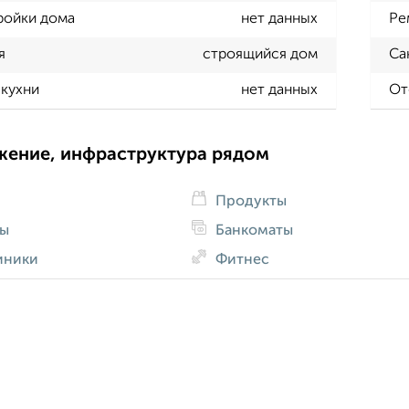
ройки дома
нет данных
Ре
я
строящийся дом
Са
кухни
нет данных
От
жение, инфраструктура рядом
Продукты
ды
Банкоматы
иники
Фитнес