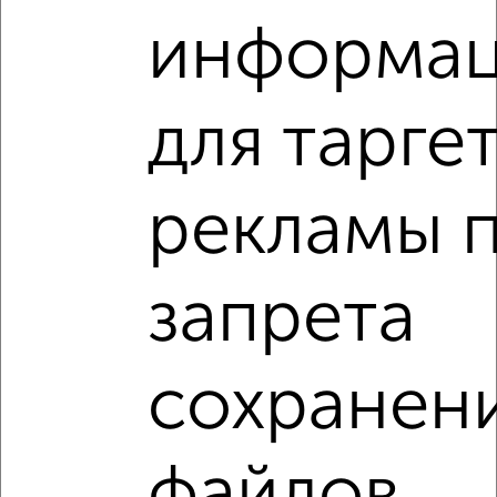
информа
2
/2
2-к квартира, вторичка, 57м², 5/5 этаж
для тарге
₽
₽
8 150 000
143 500
за м²
мкр. Жидилова, Генерала Жидилова 44к2
Агентство, 24.07.2026
рекламы 
2-к квартиры
Поиск по схожим параметрам:
запрета
микрорайон Горпищенко
на улице Горпищенко
на первом этаже
не последний этаж
сохранен
в малоэтажном доме
с балконом
c большой кухней
с центральным отоплением
файлов
Вторичное жилье
в кирпичном доме