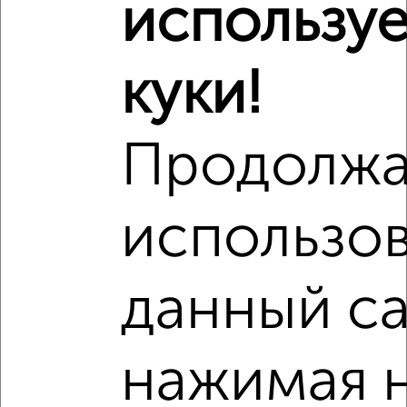
использу
куки!
Продолжа
Сравнение средних цен
2‑комнатные квартиры с похожей площадью ±10%
использов
₽
12 650 000
данный са
₽
10 500 000
нажимая 
₽
12 640 000