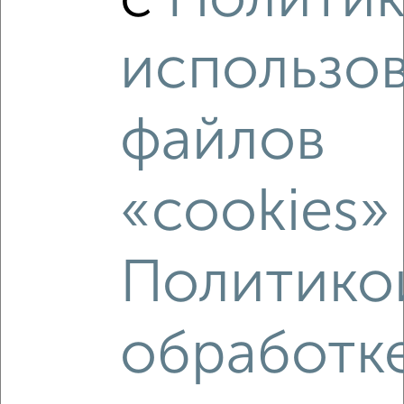
с
Полити
использо
Рядом, с меньшей ценой
файлов
Недалеко от Горпищенко 17 с ценой ниже
«cookies»
‹
›
Политико
2
/2
обработк
2-к квартира, вторичка, 42м², 5/5 этаж
₽
₽
8 000 000
189 200
за м²
мкр. Горпищенко, Астраханская 1