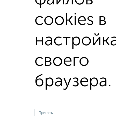
с раздельным санузлом
площадью до 60 м²
cookies в
Сталинка
На материнский капитал
В ипотеку
С высокими потолками
В ипотеку с материнским капиталом
С гаражом
настройк
С шумоизоляцией
В большом дворе
В экологически чистом районе
своего
Однокомнатные
Двухкомнатные
Трехкомнатные
4‑комнатные
браузера.
Квартиры студии
От застройщика
Без посредников
Вторичное жилье
В новостройке
В строящемся доме
В новом доме
Контакты
Политика конфиденциальности
Пользовательское соглашение
Севастополь, улица проспект Генерала Острякова 88
© 2015–2026
Принять
Сайт-доска объявлений недвижимости
О проекте