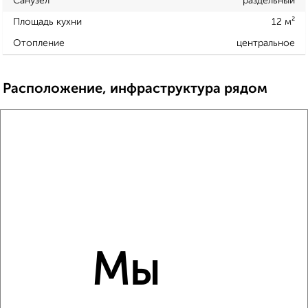
Санузел
раздельный
Площадь кухни
12 м²
Отопление
центральное
Расположение, инфраструктура рядом
Школы
Продукты
Аптеки
Дет. сады
Банкоматы
Торг. центры
Поликлиники
Фитнес
Кафе
Мы