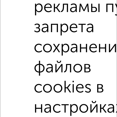
рекламы п
3-к квартира, вторичка, 64м², 2/3 этаж
₽
₽
16 500 000
256 700
за м²
мкр. Площадь Восставших, Адмирала Октябрьского 7
запрета
Агентство, 17.07.2026
сохранени
3-к квартиры
Поиск по схожим параметрам:
на улице Ленина
на первом этаже
файлов
не последний этаж
в малоэтажном доме
с балконом
c большой кухней
cookies в
с центральным отоплением
Вторичное жилье
в панельном доме
с раздельным санузлом
настройка
площадью до 70 м²
Сталинка
В ипотеку
С высокими потолками
С перепланировкой