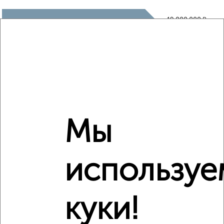
₽
19 000 000
₽
13 170 000
Средняя цена район
Это предложение
Средняя цена по городу
Мы
Похожие предложения рядом
3‑комнатные квартиры недалеко от Ленина 21
используе
куки!