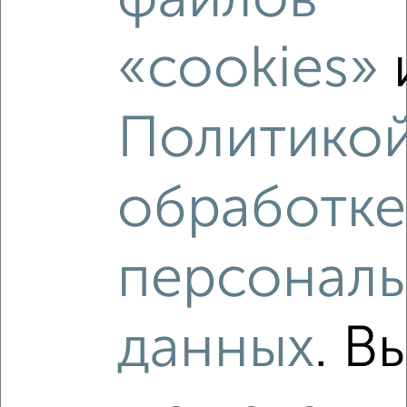
файлов
«cookies»
‹
›
Политикой
2
/2
обработке
3-к квартира, вторичка, 80м², 2/6 этаж
₽
₽
15 500 000
193 800
за м²
Мачтовая 11
персонал
Агентство, 03.08.2026
данных
. В
‹
›