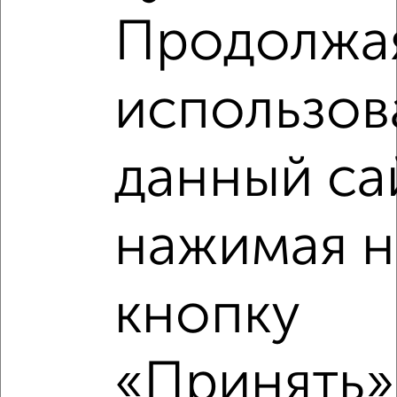
Продолжа
использов
данный са
Рядом, с меньшей ценой
нажимая н
Недалеко от Ленина 21 с ценой ниже
кнопку
«Принять»,
‹
›