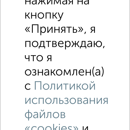
нажимая на
Средняя цена по городу
кнопку
Похожие предложения рядом
«Принять», я
1‑комнатные квартиры недалеко от
подтверждаю,
что я
ознакомлен(а)
с
Политикой
использования
файлов
«cookies»
и