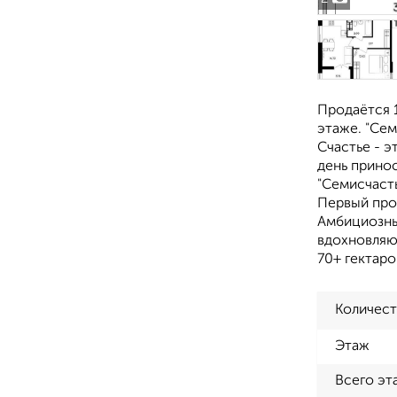
Продаётся 1
этаже. "Сем
Счастье - э
день прино
"Семисчасть
Первый про
Амбициозны
вдохновляю
70+ гектар
Количест
Этаж
Всего эт