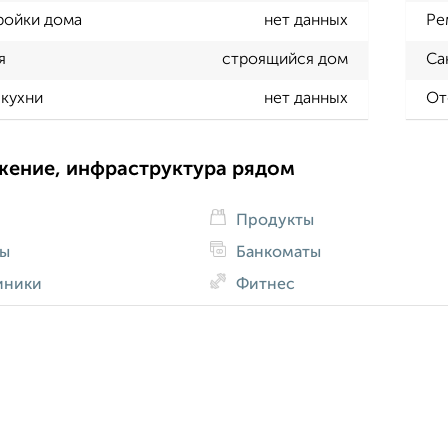
ройки дома
нет данных
Ре
я
строящийся дом
Са
кухни
нет данных
От
жение, инфраструктура рядом
Продукты
ды
Банкоматы
иники
Фитнес