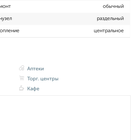
монт
обычный
нузел
раздельный
опление
центральное
Аптеки
Торг. центры
Кафе