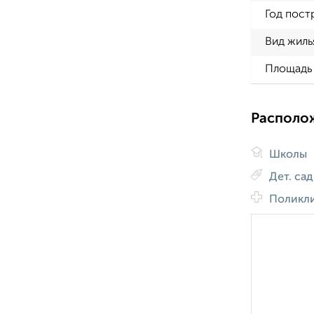
Год пост
Вид жиль
Площадь 
Располо
Школы
Дет. са
Поликл