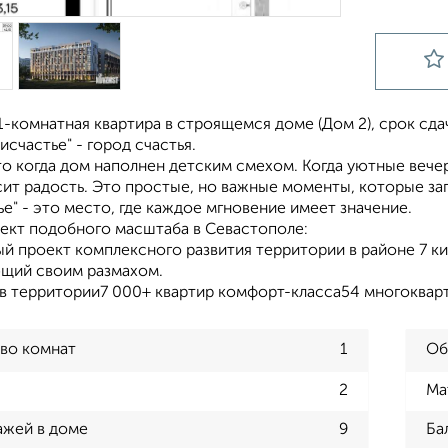
-комнатная квартира в строящемся доме (Дом 2), срок сдачи:
исчастье" - город счастья.
то когда дом наполнен детским смехом. Когда уютные веч
сит радость. Это простые, но важные моменты, которые за
е" - это место, где каждое мгновение имеет значение.
ект подобного масштаба в Севастополе:
й проект комплексного развития территории в районе 7 ки
щий своим размахом.
ов территории7 000+ квартир комфорт-класса54 многокварт
во комнат
1
Об
2
Ма
ажей в доме
9
Ба