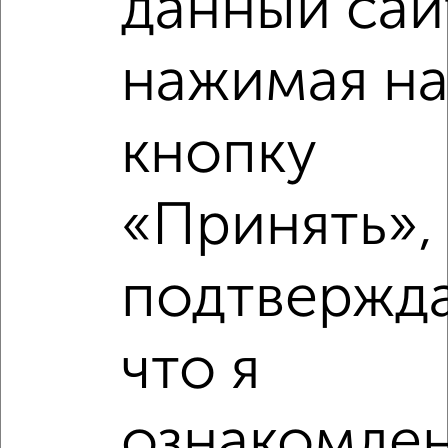
данный сай
нажимая н
кнопку
«Принять»,
Рядом, с меньшей ценой
подтвержд
Недалеко от жилой комплекс Омега-Сити 39с2 с ценой
ниже
что я
ознакомлен