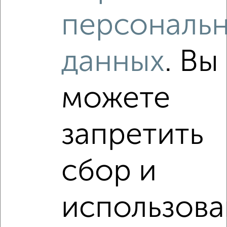
мкр. Лётчики, Астана Кесаева 14
персональ
Агентство, 24.07.2026
данных
. Вы
‹
›
можете
2
/2
запретить
Студия квартира, вторичка, 97м², 6/6 этаж
₽
₽
8 700 000
89 700
за м²
мкр. Лётчики, Адмирала Фадеева 18
сбор и
Агентство, 24.07.2026
использова