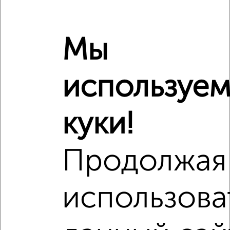
₽
9 933 000
Мы
₽
14 010 000
Средняя цена район
используе
Это предложение
Средняя цена по городу
куки!
Похожие предложения рядом
Студии квартиры недалеко от жилой комплекс Омега-
Сити 39с2
Продолжая
использова