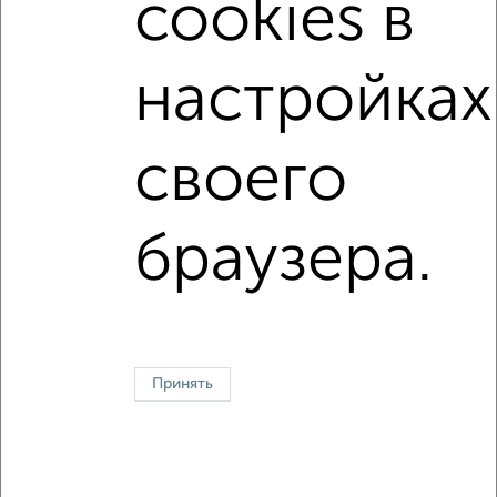
cookies в
Вторичное жилье
в панельном доме
с раздельным санузлом
площадью до 50 м²
настройках
С высокими потолками
С паркингом
своего
Однокомнатные
Двухкомнатные
Трехкомнатные
4‑комнатные
Квартиры студии
От застройщика
Без посредников
Вторичное жилье
браузера.
В новостройке
В строящемся доме
В новом доме
Контакты
Политика конфиденциальности
Пользовательское соглашение
Севастополь, улица проспект Генерала Острякова 88
© 2015–2026
Сайт-доска объявлений недвижимости
О проекте
Принять
Реклама на портале
Новости
Статьи
Блог
Риэлторы
Агентства
Застройщики
Ипотечный калькулятор
Консультации по недвижимости
Разместить объявление
Скачать приложение
Соцсети (vk.com | t.me | dzen.ru)