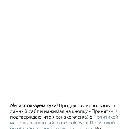
Без посредников
В деревне
Каркасный
Из бруса
Из сип панелей
Деревянный
Готовый дом
Под ключ
Загородный
Мы используем куки!
Продолжая использовать
данный сайт и нажимая на кнопку «Принять», я
подтверждаю, что я ознакомлен(а) с
Политикой
Контакты
Политика конфиденциальности
использования файлов «cookies»
и
Политикой
Пользовательское соглашение
об обработке персональных данных
. Вы