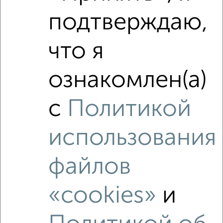
подтверждаю,
Рядом, с меньшей ценой
что я
Недалеко от с ценой ниже
ознакомлен(а)
с
Политикой
‹
›
использования
2
/2
файлов
1-к квартира, вторичка, 45м², 4/5 этаж
₽
₽
7 500 000
165 600
за м²
«cookies»
и
мкр. Острякова, проспект Генерала Острякова 193
Агентство, 03.08.2026