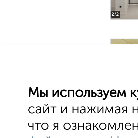
2
/2
‹
Мы используем к
2
/2
сайт и нажимая 
что я ознакомлен
2-к квар