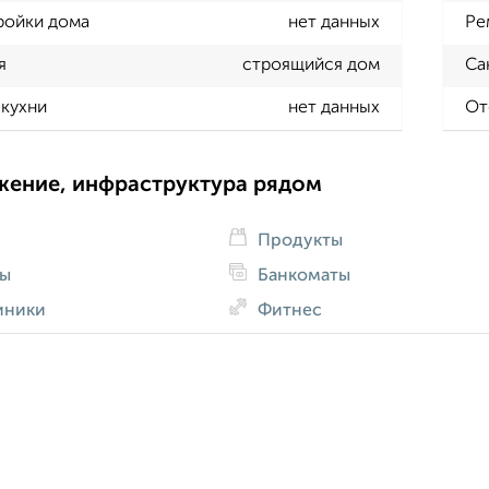
ройки дома
нет данных
Ре
я
строящийся дом
Са
кухни
нет данных
От
жение, инфраструктура рядом
Продукты
ды
Банкоматы
иники
Фитнес