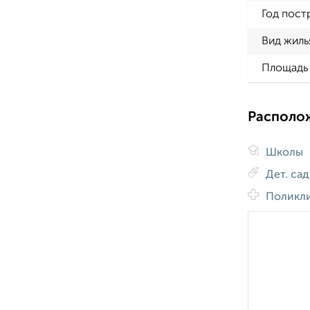
Год пост
Вид жиль
Площадь 
Располо
Школы
Дет. са
Поликл