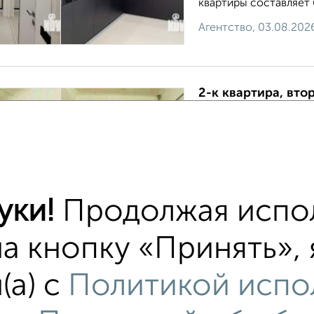
квартиры составляет 69
Агентство, 03.08.202
2-к квартира, втор
₽
13 308 750
2
мкр. Острякова, ЖК 
›
Квартира расположена
площадью 65 квадратн
изолированные комнат
уки!
Продолжая испол
каждой ...
Агентство, 07.07.2026
на кнопку «Принять»,
(а) с
Политикой испо
тиры