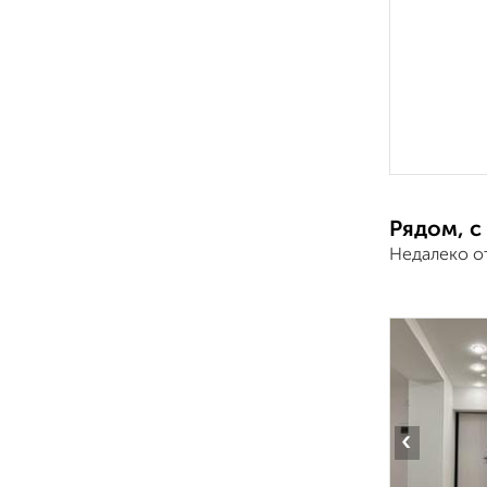
Рядом, с
Недалеко о
‹