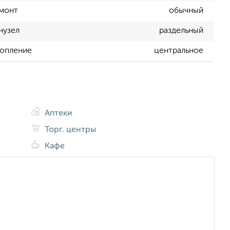
монт
обычный
нузел
раздельный
опление
центральное
Аптеки
Торг. центры
Кафе