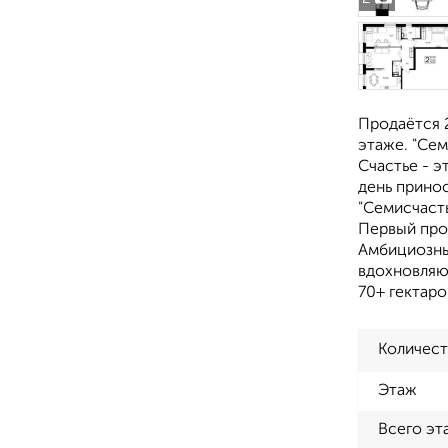
Продаётся 2
этаже. "Сем
Счастье - э
день прино
"Семисчасть
Первый про
Амбициозны
вдохновляю
70+ гектар
Количест
Этаж
Всего эт