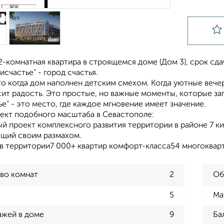
-комнатная квартира в строящемся доме (Дом 3), срок сдачи:
исчастье" - город счастья.
то когда дом наполнен детским смехом. Когда уютные веч
сит радость. Это простые, но важные моменты, которые за
е" - это место, где каждое мгновение имеет значение.
ект подобного масштаба в Севастополе:
й проект комплексного развития территории в районе 7 ки
щий своим размахом.
ов территории7 000+ квартир комфорт-класса54 многокварт
во комнат
2
Об
5
Ма
ажей в доме
9
Ба