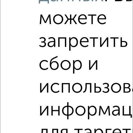
можете
‹
›
запретить
2
/2
1-к квартира, вторичка, 41м², 7/10 этаж
сбор и
₽
₽
14 100 000
344 000
за м²
мкр. Омега-2А, ЖК Легенда, Античный проспект 5/1
Агентство, 05.08.2026
использов
VRPazl — конструктор виртуальных туров
информац