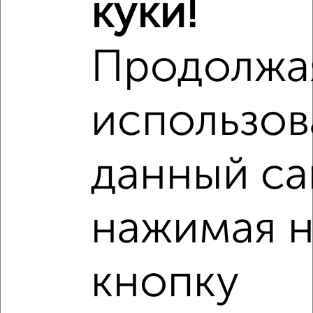
куки!
Продолжа
использов
данный са
нажимая н
Рядом, с меньшей ценой
кнопку
Недалеко от микрорайон Лётчики с ценой ниже