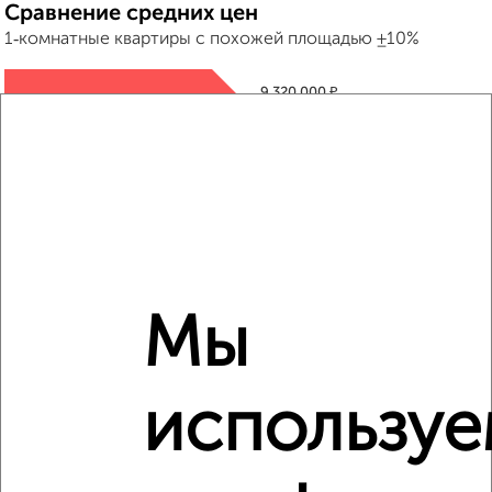
Сравнение средних цен
1‑комнатные квартиры с похожей площадью ±10%
₽
9 320 000
₽
14 105 000
₽
9 310 000
Средняя цена район
Это предложение
Мы
Средняя цена по городу
Похожие предложения рядом
использу
1‑комнатные квартиры недалеко от микрорайон Лётчики