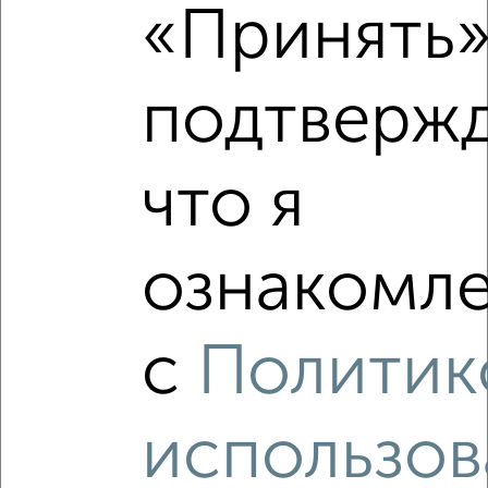
«Принять»
‹
›
подтверж
2
/2
что я
1-к квартира, вторичка, 38м², 5/5 этаж
₽
₽
13 910 000
363 200
за м²
мкр. Лётчики, Лётчиков 10к4
ознакомле
Агентство, 05.08.2026
с
Политик
‹
›
использов
2
/2