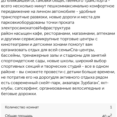
до ближайшей остановки общественного транспорта -
всего несколько минут пешкоммаксимально комфортное
передвижение на личном автомобиле - удобные
транспортные развязки, новые дороги и места для
парковкиоборудованы точки проката
электросамокатовИнфраструктура
район насыщен кафе, ресторанами, магазинами, аптеками
и другими сервисамикрупные торговые центры с
кинотеатрами и детскими зонами помогут вам
организовать отдых для всей семьиСпа-центры,
бассейны, тренажерные залы и стадионы для занятий
спортомдетские сады, новые школы, широкий выбор
спортивных секций и творческих студий - все в одном
районе - вы сможете провести с детьми больше времени,
не потратив его на дорогудля активного отдыха рядом
есть современный скейт-парк, аквапарк Зурбаган", яхт-
клубы, сапсерфинг, организованные велосипедные и
беговые дорожки.
Количество комнат
1
2
Общая площадь
40 м