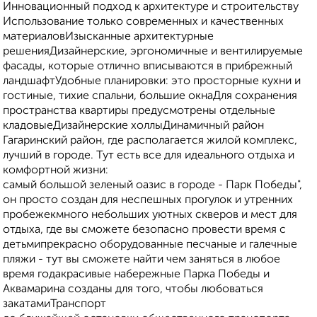
Инновационный подход к архитектуре и строительству
Использование только современных и качественных
материаловИзысканные архитектурные
решенияДизайнерские, эргономичные и вентилируемые
фасады, которые отлично вписываются в прибрежный
ландшафтУдобные планировки: это просторные кухни и
гостиные, тихие спальни, большие окнаДля сохранения
пространства квартиры предусмотрены отдельные
кладовыеДизайнерские холлыДинамичный район
Гагаринский район, где располагается жилой комплекс,
лучший в городе. Тут есть все для идеального отдыха и
комфортной жизни:
самый большой зеленый оазис в городе - Парк Победы",
он просто создан для неспешных прогулок и утренних
пробежекмного небольших уютных скверов и мест для
отдыха, где вы сможете безопасно провести время с
детьмипрекрасно оборудованные песчаные и галечные
пляжи - тут вы сможете найти чем заняться в любое
время годакрасивые набережные Парка Победы и
Аквамарина созданы для того, чтобы любоваться
закатамиТранспорт