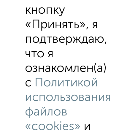
Средняя цена по городу
кнопку
«Принять», я
Похожие предложения рядом
2‑комнатные квартиры недалеко от
подтверждаю,
что я
ознакомлен(а)
с
Политикой
использования
файлов
«cookies»
и