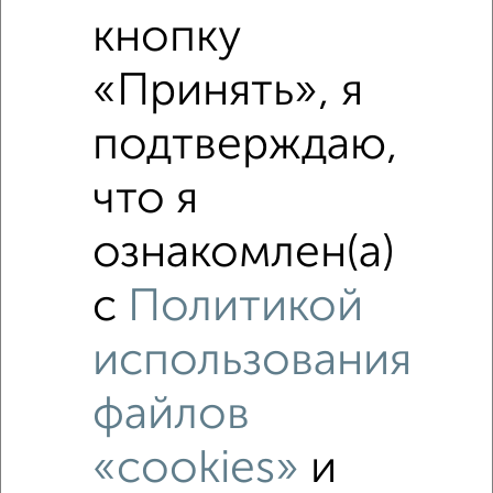
Средняя цена по городу
кнопку
«Принять», я
Похожие предложения рядом
2‑комнатные квартиры недалеко от
подтверждаю,
что я
ознакомлен(а)
с
Политикой
использования
файлов
«cookies»
и