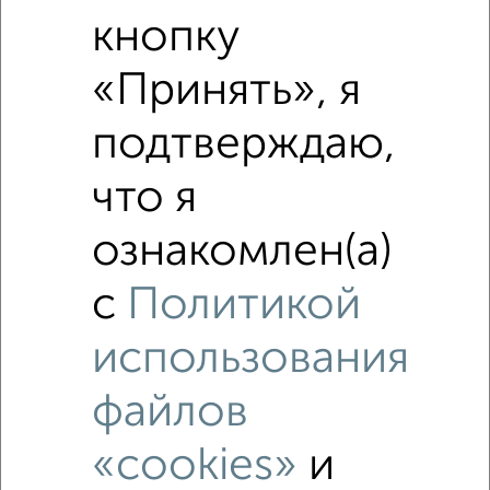
Средняя цена по городу
кнопку
«Принять», я
Похожие предложения рядом
2‑комнатные квартиры недалеко от
подтверждаю,
что я
ознакомлен(а)
с
Политикой
использования
файлов
«cookies»
и