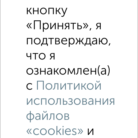
Средняя цена по городу
кнопку
«Принять», я
Похожие предложения рядом
2‑комнатные квартиры недалеко от
подтверждаю,
что я
ознакомлен(а)
с
Политикой
использования
файлов
«cookies»
и