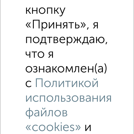
Средняя цена по городу
кнопку
«Принять», я
Похожие предложения рядом
2‑комнатные квартиры недалеко от
подтверждаю,
что я
ознакомлен(а)
с
Политикой
использования
файлов
«cookies»
и