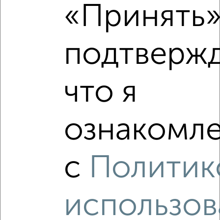
«Принять»
‹
›
подтверж
2
/2
что я
1-к квартира, вторичка, 38м², 5/5 этаж
₽
₽
13 910 000
363 200
за м²
мкр. Лётчики, Лётчиков 10к4
ознакомле
Агентство, 05.08.2026
с
Политик
‹
›
использов
2
/2