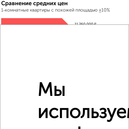
Сравнение средних цен
1‑комнатные квартиры с похожей площадью ±10%
₽
11 260 000
₽
15 400 000
₽
11 200 000
Средняя цена район
Это предложение
Мы
Средняя цена по городу
Похожие предложения рядом
использу
1‑комнатные квартиры недалеко от микрорайон Лётчики