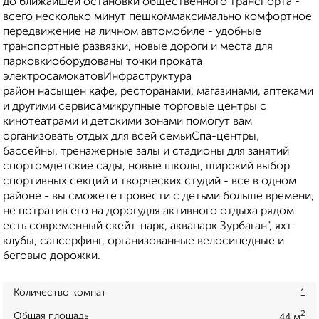
до ближайшей остановки общественного транспорта -
всего несколько минут пешкоммаксимально комфортное
передвижение на личном автомобиле - удобные
транспортные развязки, новые дороги и места для
парковкиоборудованы точки проката
электросамокатовИнфраструктура
район насыщен кафе, ресторанами, магазинами, аптеками
и другими сервисамикрупные торговые центры с
кинотеатрами и детскими зонами помогут вам
организовать отдых для всей семьиСпа-центры,
бассейны, тренажерные залы и стадионы для занятий
спортомдетские сады, новые школы, широкий выбор
спортивных секций и творческих студий - все в одном
районе - вы сможете провести с детьми больше времени,
не потратив его на дорогудля активного отдыха рядом
есть современный скейт-парк, аквапарк Зурбаган", яхт-
клубы, сапсерфинг, организованные велосипедные и
беговые дорожки.
Количество комнат
1
2
Общая площадь
44 м