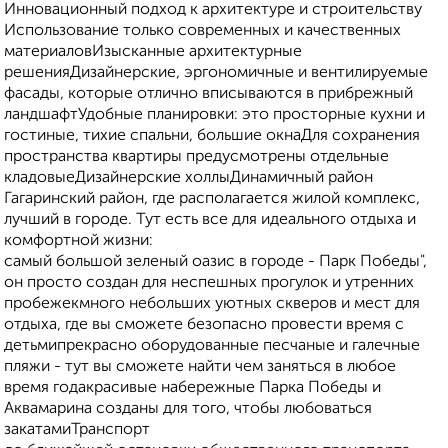
Инновационный подход к архитектуре и строительству
Использование только современных и качественных
материаловИзысканные архитектурные
решенияДизайнерские, эргономичные и вентилируемые
фасады, которые отлично вписываются в прибрежный
ландшафтУдобные планировки: это просторные кухни и
гостиные, тихие спальни, большие окнаДля сохранения
пространства квартиры предусмотрены отдельные
кладовыеДизайнерские холлыДинамичный район
Гагаринский район, где располагается жилой комплекс,
лучший в городе. Тут есть все для идеального отдыха и
комфортной жизни:
самый большой зеленый оазис в городе - Парк Победы",
он просто создан для неспешных прогулок и утренних
пробежекмного небольших уютных скверов и мест для
отдыха, где вы сможете безопасно провести время с
детьмипрекрасно оборудованные песчаные и галечные
пляжи - тут вы сможете найти чем заняться в любое
время годакрасивые набережные Парка Победы и
Аквамарина созданы для того, чтобы любоваться
закатамиТранспорт