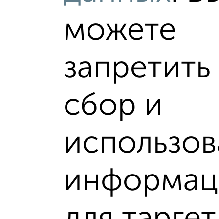
можете
‹
›
запретить
2
/2
1-к квартира, вторичка, 51м², 1/5 этаж
сбор и
₽
₽
12 500 000
245 100
за м²
мкр. Камышовая Бухта, Маячная 38В
Агентство, 05.08.2026
использов
VRPazl — конструктор виртуальных туров
информац