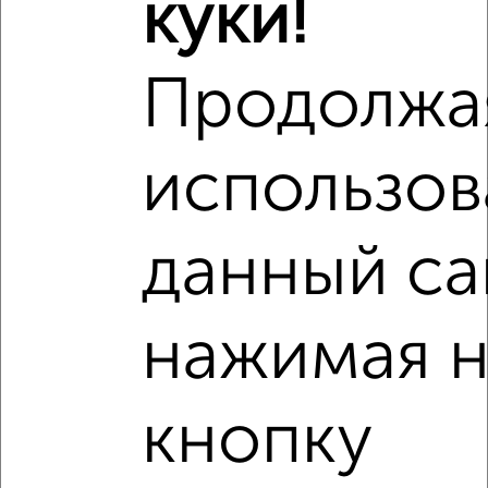
куки!
Продолжа
использов
данный са
нажимая н
Рядом, с меньшей ценой
кнопку
Недалеко от микрорайон Лётчики с ценой ниже