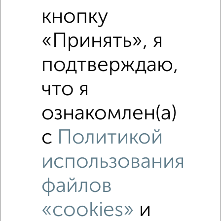
Средняя цена по городу
кнопку
«Принять», я
Похожие предложения рядом
2‑комнатные квартиры недалеко от
подтверждаю,
что я
ознакомлен(а)
с
Политикой
использования
файлов
«cookies»
и