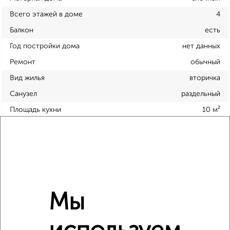
Всего этажей в доме
4
Балкон
есть
Год постройки дома
нет данных
Ремонт
обычный
Вид жилья
вторичка
Санузел
раздельный
Площадь кухни
10 м²
Отопление
центральное
Расположение, инфраструктура рядом
Школы
Продукты
Аптеки
Мы
Дет. сады
Банкоматы
Торг. центры
Поликлиники
Фитнес
Кафе