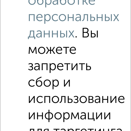
обработке
персональных
данных
. Вы
можете
запретить
сбор и
Рядом, с меньшей ценой
Недалеко от Рыбацкий Причал 6к1 с ценой ниже
использование
информации
1‑комнатные квартиры
Поиск по схожим параметрам: