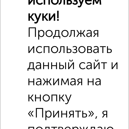
используем
куки!
Продолжая
использовать
данный сайт и
нажимая на
кнопку
«Принять», я
Сравнение средних цен
1‑комнатные квартиры с похожей площадью ±10%