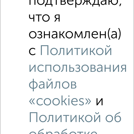
подтверждаю,
₽
3 300 000
что я
₽
3 100 000
ознакомлен(а)
₽
3 140 000
с
Политикой
Средняя цена район
Это предложение
использования
Средняя цена по городу
файлов
Похожие предложения рядом
1‑комнатные квартиры недалеко от Рыбацкий Причал 6к1
«cookies»
и
Политикой об