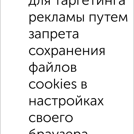
для таргетинга
на улице Рыбацкий Причал
не первый этаж
рекламы путем
не последний этаж
в малоэтажном доме
с балконом
c большой кухней
запрета
с центральным отоплением
Вторичное жилье
сохранения
с раздельным санузлом
Цена до 3 500 000 руб.
площадью до 20 м²
На материнский капитал
файлов
В ипотеку
В ипотеку с материнским капиталом
cookies в
Рядом с парком
С большим балконом
настройках
Однокомнатные
Двухкомнатные
Трехкомнатные
4‑комнатные
Квартиры студии
От застройщика
Без посредников
Вторичное жилье
своего
В новостройке
В строящемся доме
В новом доме
Контакты
Политика конфиденциальности