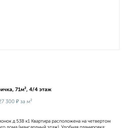
ичка, 71м², 4/4 этаж
₽
27 300
за м²
онок д 53В к1 Квартира расположена на четвертом
о дома (мансардный этаж). Удобная планировка: