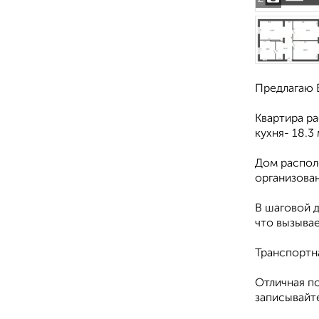
Предлагаю 
Квартира ра
кухня- 18.3
Дом распол
организова
В шаговой д
что вызывае
Транспортна
Отличная по
записывайте