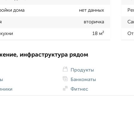
ройки дома
нет данных
Ре
я
вторичка
Са
кухни
18 м²
От
жение, инфраструктура рядом
Продукты
ды
Банкоматы
иники
Фитнес