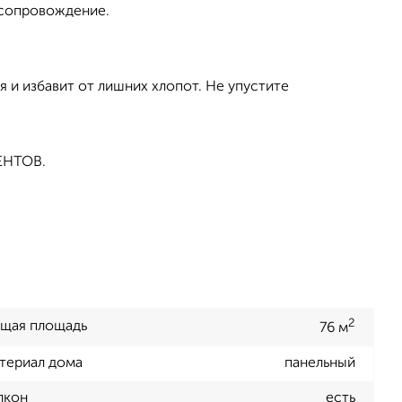
 сопровождение.
 и избавит от лишних хлопот. Не упустите
ЕНТОВ.
2
щая площадь
76 м
териал дома
панельный
лкон
есть