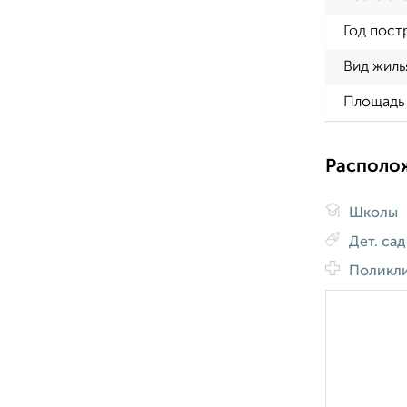
Год пост
Вид жиль
Площадь 
Располо
Школы
Дет. са
Поликл