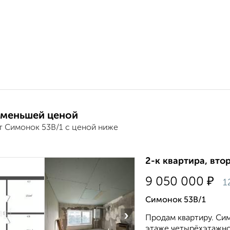
 меньшей ценой
т Симонок 53В/1 с ценой ниже
2-к квартира, втор
₽
9 050 000
1
Симонок 53В/1
›
Продам квартиру. Сим
этаже четырёхэтажног