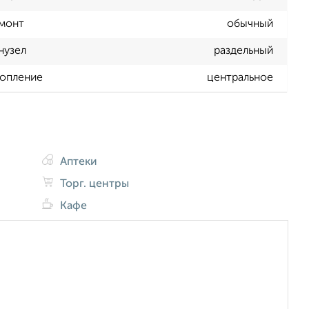
монт
обычный
нузел
раздельный
опление
центральное
Аптеки
Торг. центры
Кафе