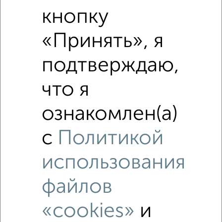
Средняя цена по городу
кнопку
«Принять», я
Похожие предложения рядом
2‑комнатные квартиры недалеко от
подтверждаю,
что я
ознакомлен(а)
с
Политикой
использования
файлов
«cookies»
и