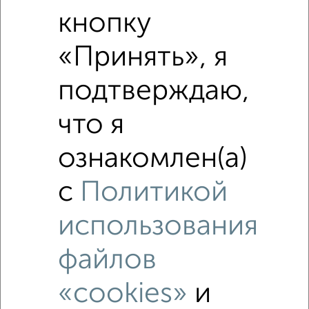
Средняя цена по городу
кнопку
«Принять», я
Похожие предложения рядом
2‑комнатные квартиры недалеко от
подтверждаю,
что я
ознакомлен(а)
с
Политикой
использования
файлов
«cookies»
и