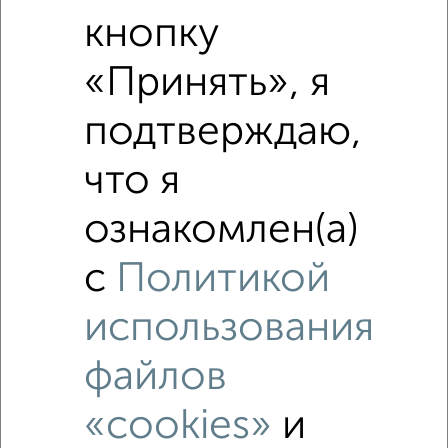
Средняя цена по городу
кнопку
«Принять», я
Похожие предложения рядом
2‑комнатные квартиры недалеко от
подтверждаю,
что я
ознакомлен(а)
с
Политикой
использования
файлов
«cookies»
и