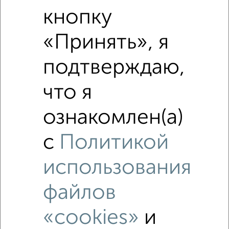
Средняя цена по городу
кнопку
«Принять», я
Похожие предложения рядом
2‑комнатные квартиры недалеко от
подтверждаю,
что я
ознакомлен(а)
с
Политикой
использования
файлов
«cookies»
и