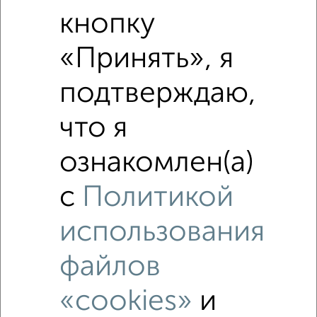
Средняя цена по городу
кнопку
«Принять», я
Похожие предложения рядом
2‑комнатные квартиры недалеко от
подтверждаю,
что я
ознакомлен(а)
с
Политикой
использования
файлов
«cookies»
и