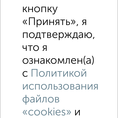
Средняя цена по городу
кнопку
«Принять», я
Похожие предложения рядом
2‑комнатные квартиры недалеко от
подтверждаю,
что я
ознакомлен(а)
с
Политикой
использования
файлов
«cookies»
и