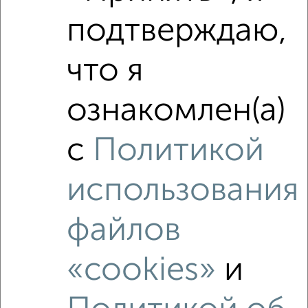
подтверждаю,
Рядом, с меньшей ценой
что я
Недалеко от с ценой ниже
ознакомлен(а)
с
Политикой
‹
›
использования
2
/2
файлов
1-к квартира, вторичка, 45м², 4/5 этаж
₽
₽
7 500 000
165 600
за м²
«cookies»
и
мкр. Острякова, проспект Генерала Острякова 193
Агентство, 03.08.2026