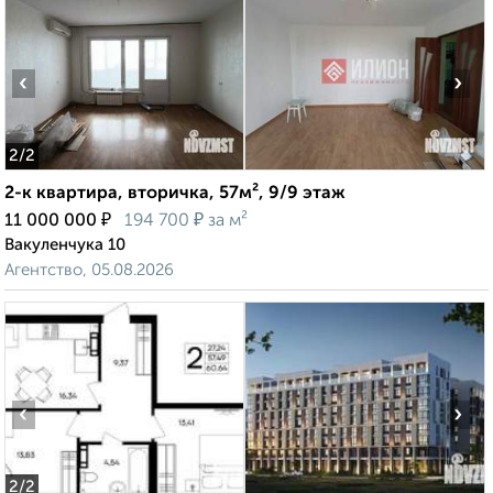
‹
›
2
/2
2-к квартира, вторичка, 57м², 9/9 этаж
₽
₽
11 000 000
194 700
за м²
Вакуленчука 10
Агентство, 05.08.2026
‹
›
2
/2