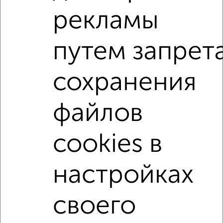
до 30 лет.
рекламы
Сайт работает во многих городах России.
Сколько стоит купить квартиру в Севастополе, в Крыму?
путем запрет
Цена недвижимости: мин. от
8307200
руб. до макс.
13200600
руб.
сохранения
Средняя цена:
10509620
руб.
файлов
Цена за м2: от
237348
руб. до
155301
руб.
Средняя цена за м2:
206070
руб.
cookies в
Площадь: от
35
м2 до
85
м2
Средняя площадь:
51
м2
настройках
Однокомнатные
Двухкомнатные
Трехкомнатные
4‑комнатные
своего
Квартиры студии
От застройщика
Без посредников
Вторичное жилье
В новостройке
В строящемся доме
В новом доме