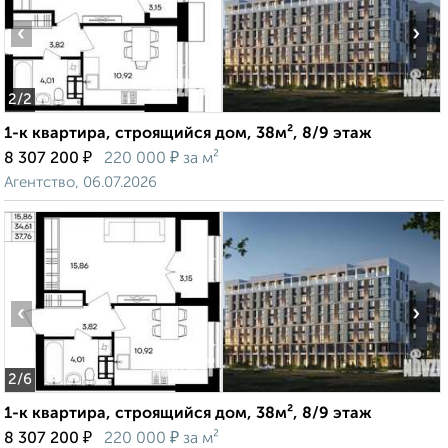
‹
›
2
/2
1-к квартира, строящийся дом, 38м², 8/9 этаж
₽
₽
8 307 200
220 000
за м²
Агентство, 06.07.2026
‹
›
2
/6
1-к квартира, строящийся дом, 38м², 8/9 этаж
₽
₽
8 307 200
220 000
за м²