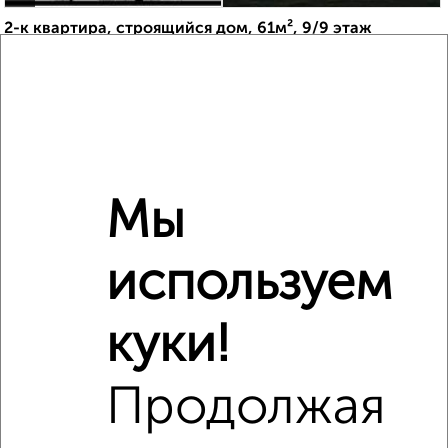
2-к квартира, строящийся дом, 61м², 9/9 этаж
₽
₽
12 734 400
210 000
за м²
Агентство, 16.07.2026
Мы
‹
›
используем
2
/2
1-к квартира, вторичка, 35м², 6/12 этаж
куки!
₽
₽
8 697 500
250 000
за м²
мкр. Лётчики, ЖК Александрия, жилой комплекс
Александрия
Продолжая
Агентство, 03.08.2026