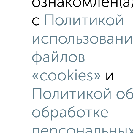
ознакомлен(а
3-к квартира, вторичка, 85м², 1/5 этаж
₽
₽
12 500 000
147 100
за м²
с
Политикой
мкр. Острякова, Генерала Лебедя 18
Агентство, 03.08.2026
использовани
файлов
‹
›
«cookies»
и
2
/2
Политикой о
1-к квартира, строящийся дом, 38м², 5/9 этаж
₽
₽
8 307 200
220 000
за м²
обработке
Агентство, 24.07.2026
персональны