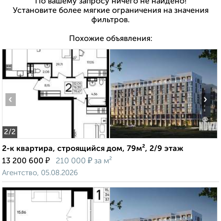
По вашему запросу ничего не найдено!
Установите более мягкие ограничения на значения
фильтров.
Похожие объявления:
‹
›
2
/2
2-к квартира, строящийся дом, 79м², 2/9 этаж
₽
₽
13 200 600
210 000
за м²
Агентство, 05.08.2026