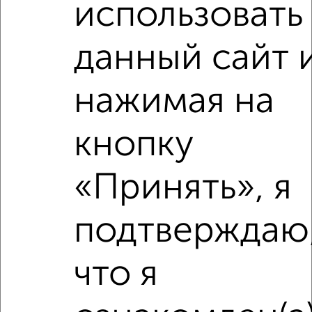
использовать
данный сайт 
‹
›
нажимая на
2
/2
1-к квартира, строящийся дом, 49м², 4/9 этаж
кнопку
₽
₽
10 522 100
215 000
за м²
Агентство, 17.07.2026
«Принять», я
подтверждаю
‹
›
что я
2
/2