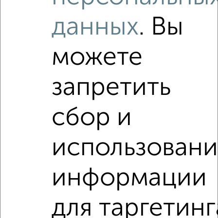
Как купить квартиру, без ремонта, без отделки в
Севастополе, в Крыму на сайте Севастополь-
данных
. Вы
недвижимость?
Используя удобную форму поиска с множеством
фильтров и сортировкой по параметрам, вы можете
можете
подобрать для покупки квартиру, без ремонта, без
отделки в Севастополе, в Крыму.
запретить
Найденные предложения: 0 объявлений, можно
посмотреть в виде списка или на карте, с описанием,
расположением, ценой и другими подробностями.
сбор и
Подберите подходящую недвижимость из предложений
от собственников, риэлторов, застройщиков и агенств
использован
недвижимости, связаться с ними можно по телефону или
написать сообщение в любом удобном для вас
мессенджере, это безопасно и бесплатно.
информации
Для покупки квартиры доступна ипотека от крупнейших
банков России: СберБанк, ВТБ, Альфа-Банк,
для таргетинг
Россельхозбанк, Совкомбанк, Т-Банк, Росбанк, Почта
Банк на сумму от 400 000 до 120 000 000 рублей сроком