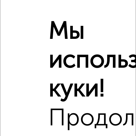
2
/2
4-к квартира, вторичка, 67м², 1/9 этаж
₽
₽
15 500 000
233 100
за м²
Мы
мкр. Радиогорка, Громова 60
Агентство, 24.07.2026
исполь
‹
›
куки!
2
/2
Продол
4-к квартира, строящийся дом, 118м², 1/9 этаж
₽
₽
21 310 200
180 000
за м²
Агентство, 17.07.2026