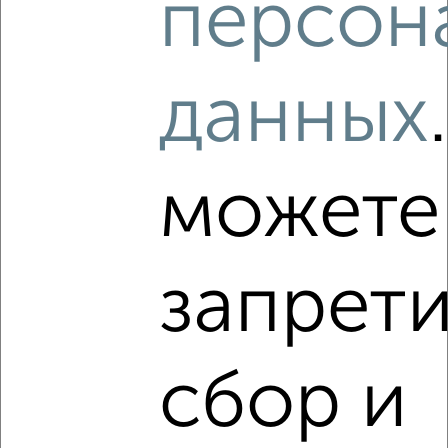
персон
‹
›
данных
2
/2
4-к квартира, вторичка, 89м², 2/10 этаж
₽
₽
18 800 000
211 300
за м²
мкр. Камышовая Бухта, проспект Героев Сталинграда 7к1
можете
Агентство, 19.06.2026
запрети
‹
›
сбор и
2
/2
4-к квартира, строящийся дом, 118м², 1/9 этаж