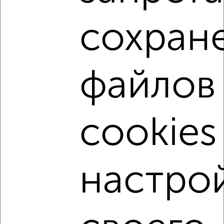
недвижимости, связаться с ними можно по телефону или
написать сообщение в любом удобном для вас
мессенджере, это безопасно и бесплатно.
сохран
Для покупки квартиры доступна ипотека от крупнейших
банков России: СберБанк, ВТБ, Альфа-Банк,
Россельхозбанк, Совкомбанк, Т-Банк, Росбанк, Почта
файлов
Банк на сумму от 400 000 до 120 000 000 рублей сроком
до 30 лет.
Сайт работает во многих городах России.
cookies
Сколько стоит купить четырехкомнатную квартиру в
Севастополе, в Крыму?
Цена недвижимости: мин. от
12700000
руб. до макс.
35900000
руб.
настро
Средняя цена:
19898222
руб.
Цена за м2: от
189552
руб. до
130072
руб.
Средняя цена за м2:
171536
руб.