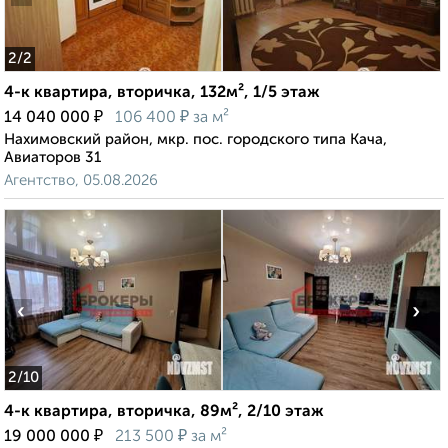
2
/2
4-к квартира, вторичка, 132м², 1/5 этаж
₽
₽
14 040 000
106 400
за м²
Нахимовский район, мкр. пос. городского типа Кача,
Авиаторов 31
Агентство, 05.08.2026
‹
›
2
/10
4-к квартира, вторичка, 89м², 2/10 этаж
₽
₽
19 000 000
213 500
за м²