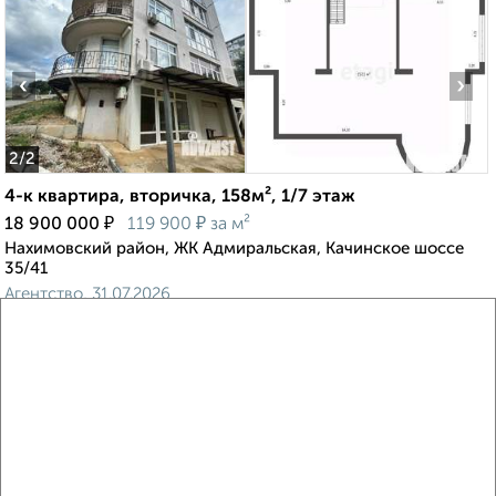
‹
›
2
/2
4-к квартира, вторичка, 158м², 1/7 этаж
₽
₽
18 900 000
119 900
за м²
Нахимовский район, ЖК Адмиральская, Качинское шоссе
35/41
Агентство, 31.07.2026
‹
›