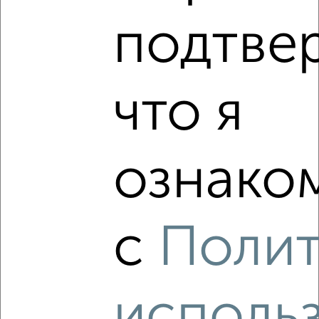
2
/2
подтве
4-к квартира, вторичка, 109м², 1/3 этаж
₽
₽
18 000 000
165 000
за м²
мкр. Артиллерийская бухта, Щербака 22
Агентство, 08.07.2026
что я
ознаком
‹
›
2
/2
с
Поли
4-к квартира, вторичка, 90м², 2/2 этаж
₽
₽
16 500 000
184 400
за м²
Крестовского 5
исполь
Агентство, 08.07.2026