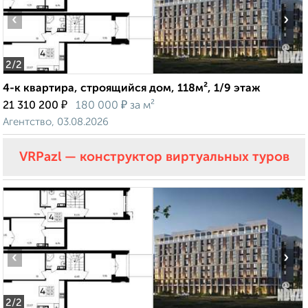
‹
›
2
/2
4-к квартира, строящийся дом, 118м², 1/9 этаж
₽
₽
21 310 200
180 000
за м²
Агентство, 03.08.2026
VRPazl — конструктор виртуальных туров
‹
›
2
/2