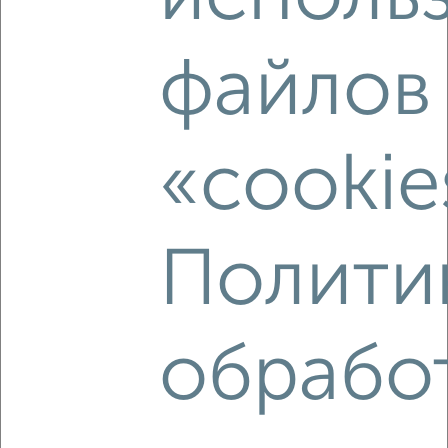
файлов
‹
›
«cookie
2
/2
4-к квартира, строящийся дом, 118м², 1/9 этаж
₽
₽
21 310 200
180 000
за м²
Полити
Агентство, 21.06.2026
Создайте виртуальный тур по вашему
пространству с VRPazl
обрабо