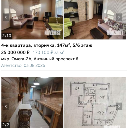
‹
›
2
/10
4-к квартира, вторичка, 147м², 5/6 этаж
₽
₽
25 000 000
170 100
за м²
мкр. Омега-2А, Античный проспект 6
Агентство, 03.08.2026
‹
›
2
/2