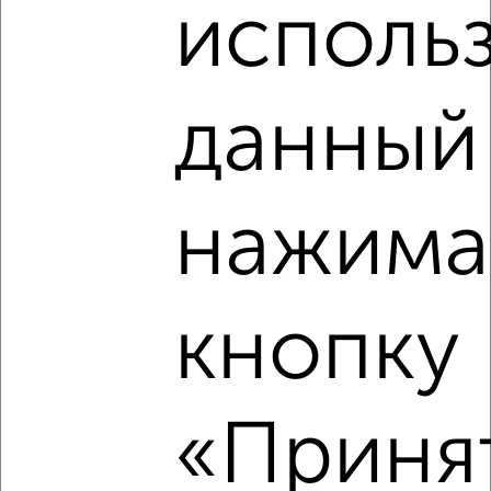
исполь
‹
›
данный 
2
/2
4-к квартира, вторичка, 98м², 9/9 этаж
нажима
₽
₽
18 100 000
185 000
за м²
Балаклавское шоссе 1
Агентство, 17.07.2026
кнопку
«Принят
‹
›