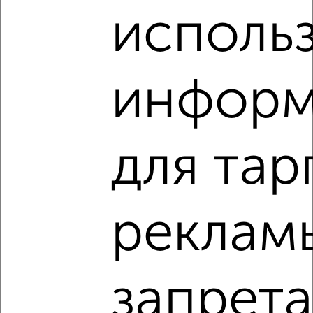
₽
₽
21 310 200
180 000
за м²
исполь
Агентство, 11.06.2026
информ
1 / 1
Как купить четырехкомнатную квартиру, в панельном
доме в Севастополе, в Крыму на сайте Севастополь-
недвижимость?
для тар
Используя удобную форму поиска с множеством
фильтров и сортировкой по параметрам, вы можете
подобрать для покупки четырехкомнатную квартиру, в
панельном доме в Севастополе, в Крыму.
реклам
Найденные предложения: 36 объявлений, можно
посмотреть в виде списка или на карте, с описанием,
расположением, ценой и другими подробностями.
запрет
Подберите подходящую недвижимость из предложений
от собственников, риэлторов, застройщиков и агенств