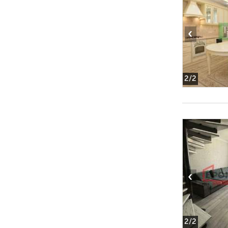
‹
2
/2
‹
2
/2