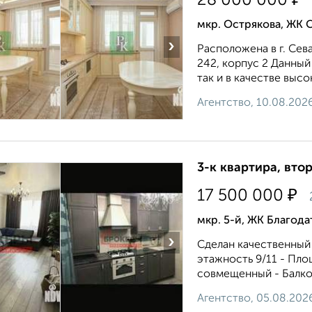
28 000 000
мкр. Острякова, ЖК 
›
Расположена в г. Сев
242, корпус 2 Данный
так и в качестве выс
Агентство, 10.08.202
3-к квартира, втор
₽
17 500 000
мкр. 5-й, ЖК Благод
›
Сделан качественный 
этажность 9/11 - Пло
совмещенный - Балкон
Агентство, 05.08.202