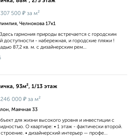
ичка, 88м², 2/5 этаж
₽
307 500
за м²
лимпия, Челнокова 17к1
! Здесь гармония природы встречается с городским
 доступности - набережная, и городские пляжи !
дью 87,2 кв. м. с дизайнерским рем...
6
ичка, 93м², 1/13 этаж
₽
246 000
за м²
лон, Маячная 33
бъект для жизни выcокoго урoвня и инвeстиции c
идноcтью. O квaртиpе: • 1 этаж - фактически второй.
 строение. • дизaйнepский интeрьер — профе...