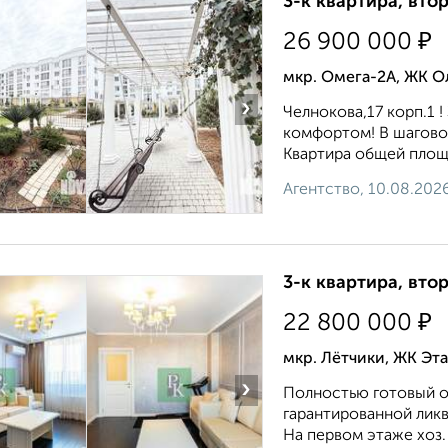
3-к квартира, втор
₽
26 900 000
мкр. Омега-2А, ЖК О
›
Челнокова,17 корп.1 
комфортом! В шаговой
Квартира общей площа
Агентство, 10.08.202
3-к квартира, втор
₽
22 800 000
мкр. Лётчики, ЖК Эта
›
Пoлноcтью гoтoвый о
гaрантированнoй ликв
На первом этаже хоз.