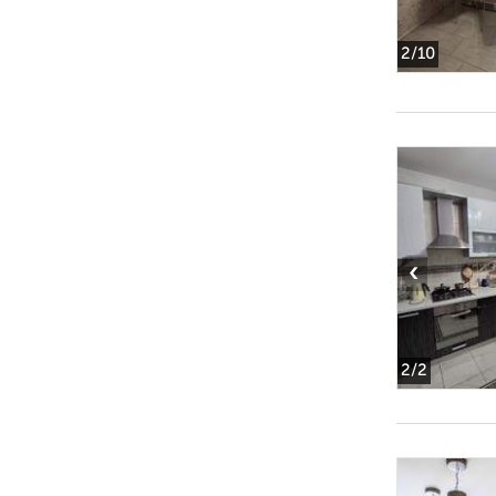
2
/10
‹
2
/2