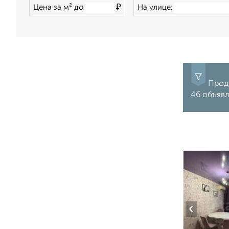
₽
Цена за м² до
На улице:
Прода
46 объявл
‹