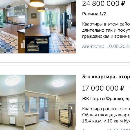
₽
24 800 000
Репина 1/2
›
Квартиры в этом райо
длительно так и посу
гражданская и военна
Агентство, 10.08.202
3-к квартира, втор
₽
17 000 000
ЖК Порто Франко, Бр
›
Квартира расположена
Общая площадь кварти
16.4 кв.м. и 10 кв.м К