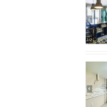
‹
2
/2
‹