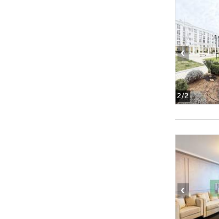
‹
2
/2
‹