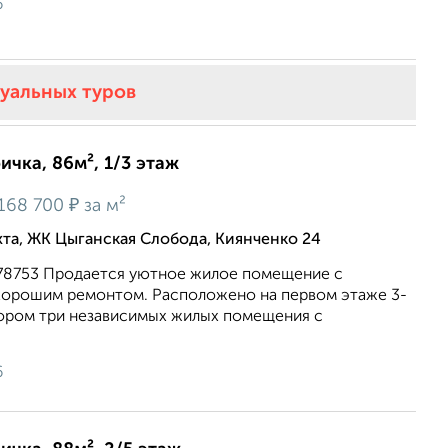
6
туальных туров
ичка, 86м², 1/3 этаж
₽
168 700
за м²
хта, ЖК Цыганская Слобода, Киянченко 24
6478753 Продается уютное жилое помещение с
хорошим ремонтом. Расположено на первом этаже 3-
тором три независимых жилых помещения с
6