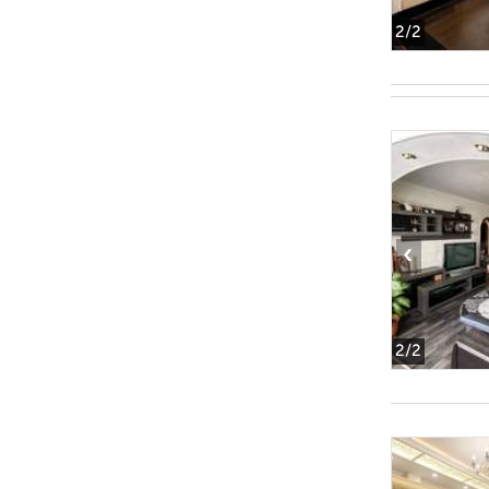
2
/2
‹
2
/2