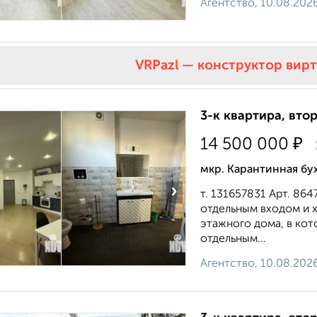
Агентство, 10.08.202
VRPazl — конструктор вир
3-к квартира, втор
₽
14 500 000
мкр. Карантинная бу
›
т. 131657831 Арт. 8
отдельным входом и 
этажного дома, в ко
отдельным...
Агентство, 10.08.202