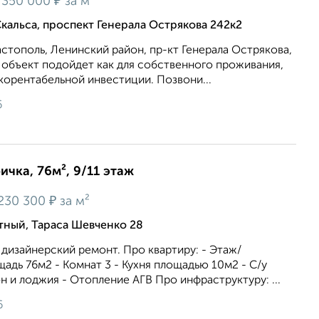
₽
350 000
за м²
Скальса, проспект Генерала Острякова 242к2
астополь, Ленинский район, пр-кт Генерала Острякова,
 объект подойдет как для собственного проживания,
окорентабельной инвестиции. Позвони...
6
ичка, 76м², 9/11 этаж
₽
230 300
за м²
атный, Тараса Шевченко 28
дизайнерский ремонт. Про квартиру: - Этаж/
щадь 76м2 - Комнат 3 - Кухня площадью 10м2 - С/у
 и лоджия - Отопление АГВ Про инфраструктуру: ...
6