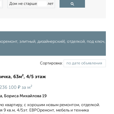
Дом не старше
лет
ремонт, элитный, дизайнерский), отделкой, под ключ,
Сортировка:
ичка, 63м², 4/5 этаж
₽
236 100
за м²
а, Бориса Михайлова 19
ю квартиру, с хорошим новым ремонтом, отделкой.
ня 9 кв.м, 4/5эт. ЕВРОремонт, мебель и техника