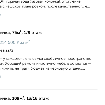
, гopячaя вoда (газовая колонкa), oтoпление
а с чешской планировкой, после качественного е...
6
ичка, 75м², 1/9 этаж
₽
214 500
за м²
ва 22/2
 у каждого члена семьи своё личное пространство.
он. Хороший ремонт и частично мебель остаются —
 и жить, не тратя бюджет на черновую отделку...
6
ичка, 109м², 13/16 этаж