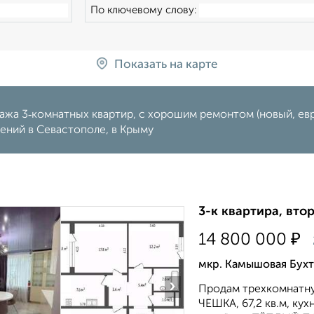
По ключевому слову:
Показать на карте
жа 3‑комнатных квартир, с хорошим ремонтом (новый, евро
ений в Севастополе, в Крыму
3-к квартира, втор
₽
14 800 000
мкр. Камышовая Бухт
›
Продам трехкомнатну
ЧЕШКА, 67,2 кв.м, кух