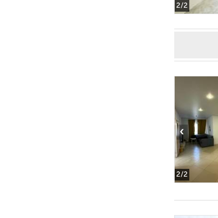
2
/2
‹
2
/2