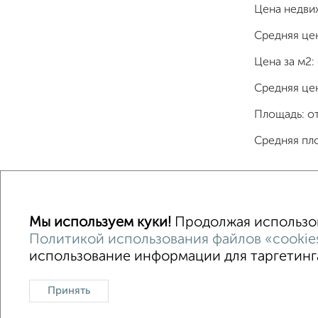
Цена недви
Средняя це
Цена за м2:
Средняя цен
Площадь: о
Средняя пл
Однокомнатные
Двухкомнатные
Трехкомна
Мы используем куки!
Продолжая использова
Политикой использования файлов «cookie
использование информации для таргетинга
Контакты
Политика конфиденциальности
Сайт-доска объявлений недвижимости
О проекте
Принять
Ипотечный калькулятор
Консультации по недвижимос