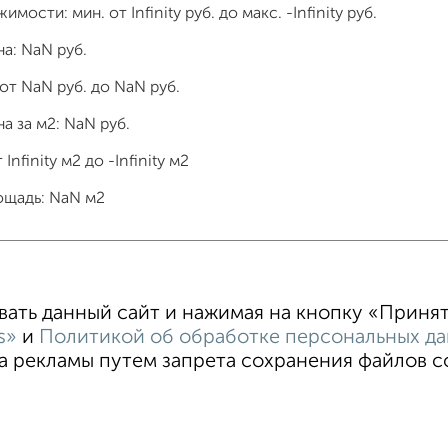
жимости: мин. от
Infinity
руб. до макс.
-Infinity
руб.
на:
NaN
руб.
 от
NaN
руб. до
NaN
руб.
а за м2:
NaN
руб.
т
Infinity
м2 до
-Infinity
м2
ощадь:
NaN
м2
тные
4‑комнатные
Квартиры студии
От застройщи
В новостройке
В строящемся доме
В новом доме
ть данный сайт и нажимая на кнопку «Принять
s»
и
Политикой об обработке персональных д
 рекламы путем запрета сохранения файлов coo
Пользовательское соглашение
Севастополь, улица проспек
Реклама на портале
Новости
Статьи
Блог
ти
Разместить объявление
Скачать приложение
Со