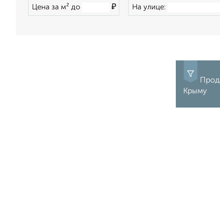
₽
Цена за м² до
На улице:
Прода
Крыму