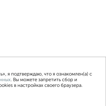
ка
Без посредников
Вторичное жилье
», я подтверждаю, что я ознакомлен(а) с
анных
. Вы можете запретить сбор и
kies в настройках своего браузера.
т Генерала Острякова 88
© 2015–2026
Риэлторы
Агентства
Застройщики
цсети (vk.com | t.me | dzen.ru)