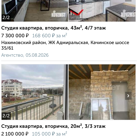
2
/2
Студия квартира, вторичка, 43м², 4/7 этаж
₽
₽
7 300 000
168 600
за м²
Нахимовский район, ЖК Адмиральская, Качинское шоссе
35/61
Агентство, 05.08.2026
‹
›
2
/2
Студия квартира, вторичка, 20м², 3/3 этаж
₽
₽
2 100 000
105 000
за м²