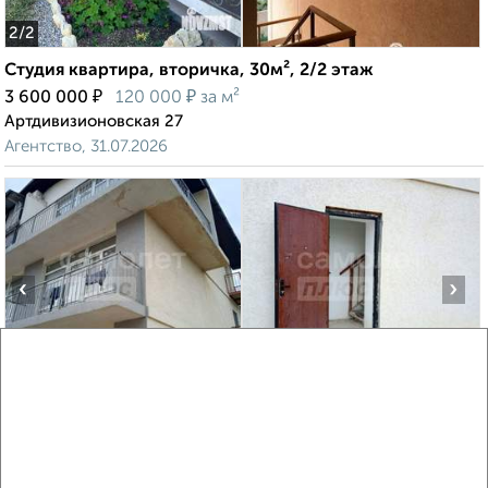
2
/2
Студия квартира, вторичка, 30м², 2/2 этаж
₽
₽
3 600 000
120 000
за м²
Артдивизионовская 27
Агентство, 31.07.2026
‹
›
2
/2
Студия квартира, вторичка, 25м², 3/3 этаж
₽
₽
3 500 000
140 000
за м²
мкр. Казачья Бухта, Рубежная 23
Агентство, 24.07.2026