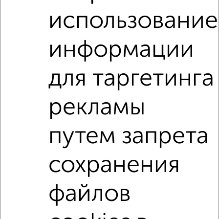
мессенджере, это безопасно и бесплатно.
использование
Для покупки квартиры доступна ипотека от крупнейших
банков России: СберБанк, ВТБ, Альфа-Банк,
информации
Россельхозбанк, Совкомбанк, Т-Банк, Росбанк, Почта
Банк на сумму от 400 000 до 120 000 000 рублей сроком
до 30 лет.
для таргетинга
Сайт работает во многих городах России.
рекламы
Сколько стоит купить студию квартиру в Севастополе, в
Крыму?
путем запрета
Цена недвижимости: мин. от
2100000
руб. до макс.
8700000
руб.
сохранения
Средняя цена:
5343888
руб.
Цена за м2: от
116666
руб. до
89690
руб.
файлов
Средняя цена за м2:
140628
руб.
Площадь: от
18
м2 до
97
м2