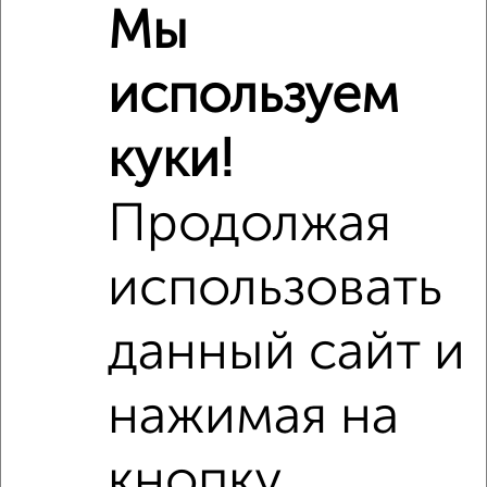
Мы
используем
‹
›
куки!
2
/2
Продолжая
Студия квартира, вторичка, 97м², 6/6 этаж
₽
₽
8 700 000
89 700
за м²
использовать
мкр. Лётчики, Адмирала Фадеева 18
Агентство, 24.07.2026
данный сайт и
нажимая на
кнопку
‹
›