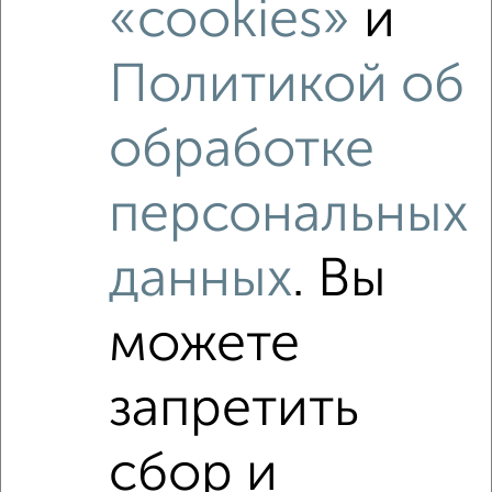
«cookies»
и
Агентство, 23.07.2026
Политикой об
1 / 1
обработке
Как купить студию квартиру, в кирпичном доме в
Севастополе, в Крыму на сайте Севастополь-
недвижимость?
персональных
Используя удобную форму поиска с множеством
фильтров и сортировкой по параметрам, вы можете
данных
. Вы
подобрать для покупки студию квартиру, в кирпичном
доме в Севастополе, в Крыму.
можете
Найденные предложения: 18 объявлений, можно
посмотреть в виде списка или на карте, с описанием,
расположением, ценой и другими подробностями.
запретить
Подберите подходящую недвижимость из предложений
от собственников, риэлторов, застройщиков и агенств
сбор и
недвижимости, связаться с ними можно по телефону или
написать сообщение в любом удобном для вас