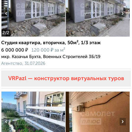
‹
›
2
/2
Студия квартира, вторичка, 50м², 1/3 этаж
₽
₽
6 000 000
120 000
за м²
мкр. Казачья Бухта, Военных Строителей 3Б/19
Агентство, 31.07.2026
VRPazl — конструктор виртуальных туров
‹
›